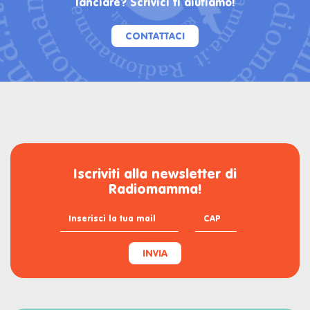
lanciare? Scrivici ti aiutiamo!
CONTATTACI
Iscriviti alla newsletter di
Radiomamma!
INVIA