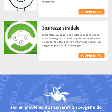
divertenti
SCOPRI DI PIÙ
Sicurezza stradale
Il progetto sviluppato con Citroen Milano che ti
aiuta a insegnare ai tuoi bambini come muoversi
sicuri per la città, dentro e intorno alle auto. Dai
seggiolini per i bebè ai teenager...
SCOPRI DI PIÙ
Hai un problema da risolvere? Un progetto da