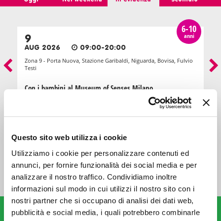
6-10
anni
9
AUG 2026
09:00-20:00
Zona 9 - Porta Nuova, Stazione Garibaldi, Niguarda, Bovisa, Fulvio
Testi
Con i bambini al Museum of Senses Milano
MUSEO
Questo sito web utilizza i cookie
TUTTI GLI EVENTI
Utilizziamo i cookie per personalizzare contenuti ed
annunci, per fornire funzionalità dei social media e per
analizzare il nostro traffico. Condividiamo inoltre
informazioni sul modo in cui utilizzi il nostro sito con i
nostri partner che si occupano di analisi dei dati web,
VAI AI PARCHI E AGLI ITINERARI
Parchi e itinerari
pubblicità e social media, i quali potrebbero combinarle