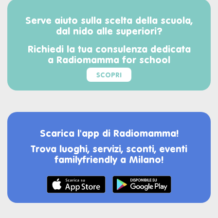
Serve aiuto sulla scelta della scuola,
dal nido alle superiori?
Richiedi la tua consulenza dedicata
a Radiomamma for school
SCOPRI
Scarica l'app di Radiomamma!
Trova luoghi, servizi, sconti, eventi
familyfriendly a Milano!