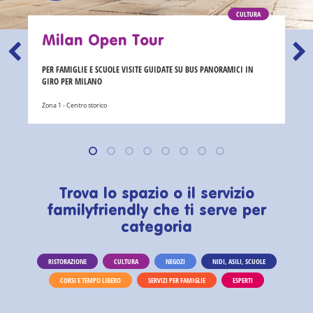
CULTURA
Milan Open Tour
PER FAMIGLIE E SCUOLE VISITE GUIDATE SU BUS PANORAMICI IN
GIRO PER MILANO
Zona 1 - Centro storico
Trova lo spazio o il servizio
familyfriendly che ti serve per
categoria
RISTORAZIONE
CULTURA
NEGOZI
NIDI, ASILI, SCUOLE
CORSI E TEMPO LIBERO
SERVIZI PER FAMIGLIE
ESPERTI