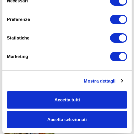
Necessari
del
INVIA
consenso
Preferenze
Statistiche
Marketing
Ottieni Radiomamma Card
Mostra dettagli
SCOPRI I VANTAGGI
Accetta tutti
Leggi le ultime notizie pubblicate:
Accetta selezionati
Cosa fare in agosto e Ferragosto 2026 a
Milano con i figli