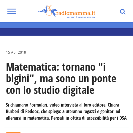
Skip
to
Toggle
main
navigation
Notizie utili per i genitori
content
15 Apr 2019
Matematica: tornano "i
bigini", ma sono un ponte
con lo studio digitale
Si chiamano Formulari, video intervista al loro editore, Chiara
Burberi di Redooc, che spiega: aiuteranno ragazzi e genitori ad
allenarsi in matematica. Pensati in ottica di accessibilità per i DSA