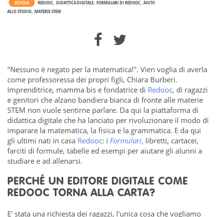
SCUOLA
REDOOC
DIDATTICA DIGITALE
FORMULARI DI REDOOC
AIUTO
ALLO STUDIO
MATERIE STEM
"Nessuno è negato per la matematica!". Vien voglia di averla
come professoressa dei propri figli, Chiara Burberi.
Imprenditrice, mamma bis e fondatrice di
Redooc
, di ragazzi
e genitori che alzano bandiera bianca di fronte alle materie
STEM non vuole sentirne parlare. Da qui la piattaforma di
didattica digitale che ha lanciato per rivoluzionare il modo di
imparare la matematica, la fisica e la grammatica. E da qui
gli ultimi nati in casa
Redooc
: i
Formulari
,
libretti, cartacei,
farciti di formule, tabelle ed esempi per aiutare gli alunni a
studiare e ad allenarsi.
PERCHÉ UN EDITORE DIGITALE COME
REDOOC TORNA ALLA CARTA?
E' stata una richiesta dei ragazzi, l'unica cosa che vogliamo