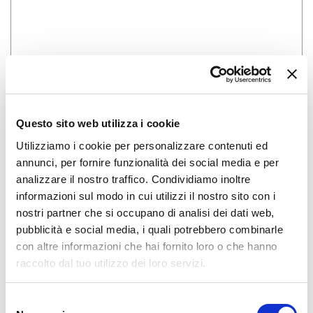
Questo sito web utilizza i cookie
Qual'è il codice riportato nell'immagine?
Utilizziamo i cookie per personalizzare contenuti ed
annunci, per fornire funzionalità dei social media e per
analizzare il nostro traffico. Condividiamo inoltre
INSERISCI COMMENTO
informazioni sul modo in cui utilizzi il nostro sito con i
nostri partner che si occupano di analisi dei dati web,
pubblicità e social media, i quali potrebbero combinarle
con altre informazioni che hai fornito loro o che hanno
raccolto dal tuo utilizzo dei loro servizi.
Selezione
Iscriviti alla newsletter di Radiomamma