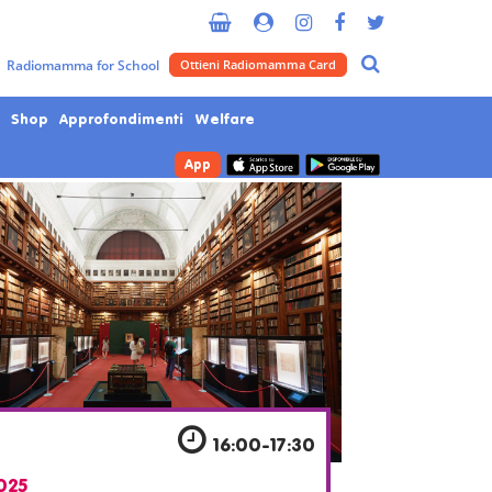
Metropolitana di Milano
Radiomamma for School
Ottieni Radiomamma Card
Shop
Approfondimenti
Welfare
App
16:00-17:30
025