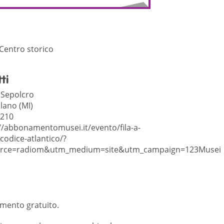
 Centro storico
ti
. Sepolcro
lano (MI)
2210
//abbonamentomusei.it/evento/fila-a-
codice-atlantico/?
rce=radiom&utm_medium=site&utm_campaign=123Musei
mento gratuito.