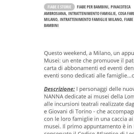
FIABE E STORIE
FIABE PER BAMBINI
PINACOTECA
AMBROSIANA
INTRATTENIMENTO FAMIGLIE
COSA FAR
MILANO
INTRATTENIMENTO FAMIGLIE MILANO
FIABE
BAMBINI
Questo weekend, a Milano, un ap
Musei: un ente che promuove il pa
carta di abbonamenti ed eventi den
eventi sono dedicati alle famiglie...
Descrizione:
I personaggi delle nuov
NANNA dedicate ai musei della Lom
alle incursioni teatrali realizzate da
e Giovani di Torino - che accomp
con le loro famiglie in una caccia ai 
musei. Il primo appuntamento è in
conservato il Codice Atlantico di 