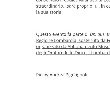
straordinario...sarà proprio lui, in c
la sua storia!
Questo evento fa parte di
Un, due, t
Regione Lombardia, sostenuto da F
organizzato da Abbonamento Musei i
degli Oratori delle Diocesi Lombard
Pic by
Andrea Pignagnoli