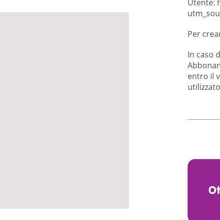
Utente:
utm_sou
Per crea
In caso d
Abbonam
entro il 
utilizzat
O