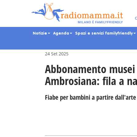
Skip
to
main
Eventi per bambini, ra
C
content
Notizie
Agenda
Spazi e servizi familyfriendly
24 Set 2025
Abbonamento musei a
Ambrosiana: fila a n
Fiabe per bambini a partire dall'arte