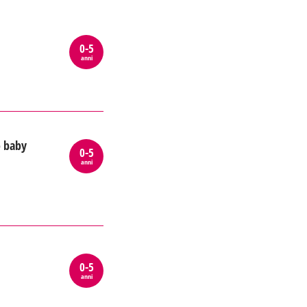
0-5
anni
o baby
0-5
anni
0-5
anni