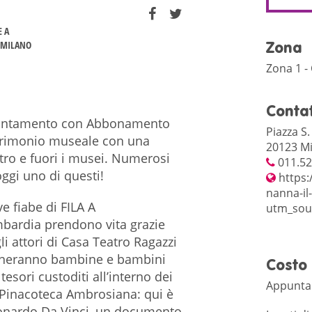
E A
 MILANO
Zona
Zona 1 -
Contat
puntamento con Abbonamento
Piazza S
trimonio museale con una
20123 Mi
tro e fuori i musei. Numerosi
011.5
oggi uno di questi!
https:
nanna-il-
e fiabe di FILA A
utm_sou
bardia prendono vita grazie
gli attori di Casa Teatro Ragazzi
agneranno bambine e bambini
Costo
tesori custoditi all’interno dei
Appunta
 Pinacoteca Ambrosiana: qui è
Leonardo Da Vinci, un documento