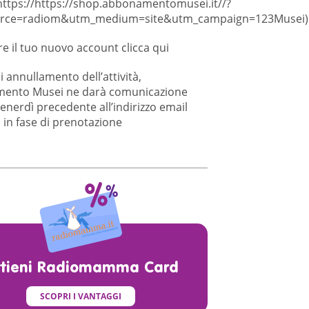
https://https://shop.abbonamentomusei.it//?
rce=radiom&utm_medium=site&utm_campaign=123Musei
)
re il tuo nuovo account
clicca qui
i annullamento dell’attività,
ento Musei ne darà comunicazione
venerdì precedente all’indirizzo email
o in fase di prenotazione
ttieni Radiomamma Card
SCOPRI I VANTAGGI