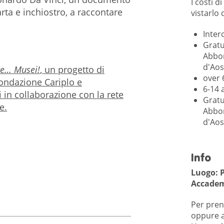
I costi d
arta e inchiostro, a raccontare
vistarlo 
Inter
Gratu
Abbo
d'Aos
re… Musei!
, un progetto di
over 
ondazione Cariplo e
6-14 
n collaborazione con la rete
Gratu
e.
Abbo
d'Aos
Info
Luogo:
P
Accademi
Per pren
oppure a