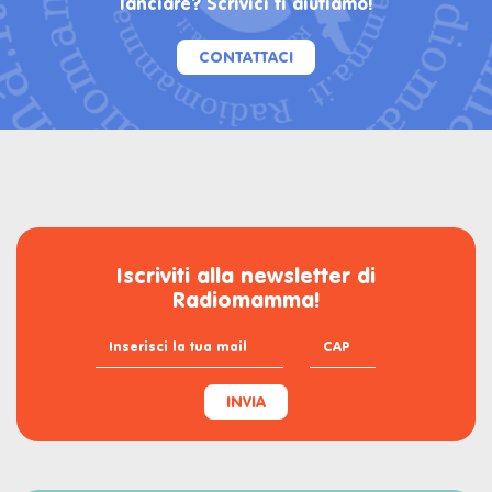
lanciare? Scrivici ti aiutiamo!
CONTATTACI
Iscriviti alla newsletter di
Radiomamma!
INVIA