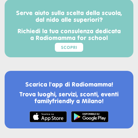
Serve aiuto sulla scelta della scuola,
dal nido alle superiori?
Richiedi la tua consulenza dedicata
a Radiomamma for school
SCOPRI
Scarica l'app di Radiomamma!
Trova luoghi, servizi, sconti, eventi
familyfriendly a Milano!