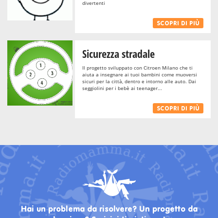
divertenti
SCOPRI DI PIÙ
Sicurezza stradale
Il progetto sviluppato con Citroen Milano che ti
aiuta a insegnare ai tuoi bambini come muoversi
sicuri per la città, dentro e intorno alle auto. Dai
seggiolini per i bebè ai teenager...
SCOPRI DI PIÙ
Hai un problema da risolvere? Un progetto da