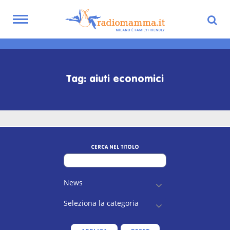
Toggle
navigation
Skip
to
main
Tag: aiuti economici
content
CERCA NEL TITOLO