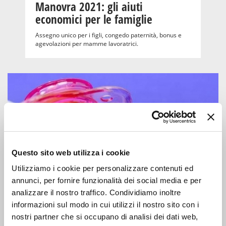
Manovra 2021: gli aiuti
economici per le famiglie
Assegno unico per i figli, congedo paternità, bonus e
agevolazioni per mamme lavoratrici.
Questo sito web utilizza i cookie
Utilizziamo i cookie per personalizzare contenuti ed
annunci, per fornire funzionalità dei social media e per
FAMIGLIA E LAVORO
analizzare il nostro traffico. Condividiamo inoltre
09 Feb 2021
informazioni sul modo in cui utilizzi il nostro sito con i
Bonus 2021 per famiglie: tutti i
nostri partner che si occupano di analisi dei dati web,