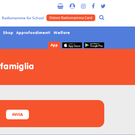
Radiomamma for School
Ottieni Radiomamma Card
Shop
Approfondimenti
Welfare
App
a famiglia
INVIA