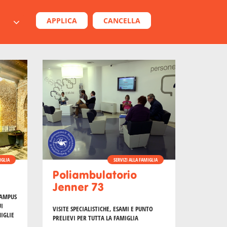
APPLICA
CANCELLA
IGLIA
SERVIZI ALLA FAMIGLIA
Poliambulatorio
Jenner 73
CAMPUS
UI
VISITE SPECIALISTICHE, ESAMI E PUNTO
IGLIE
PRELIEVI PER TUTTA LA FAMIGLIA