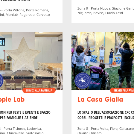
Zona 9 - Porta Nuova, Stazione Garib
 - Porta Vittoria, Porta Romana,
Niguarda, Bovisa, Fulvio Testi
ini, Monlué, Rogoredo, Corvetto
SERVIZI ALLA FAMIGLIA
SERVIZI ALLA FAM
ople Lab
La Casa Gialla
ION PER FESTE E EVENTI E SPAZIO
LO SPAZIO DELL’ASSOCIAZIONE CXC 
 PER FAMIGLIE E AZIENDE
CORSI, PROGETTI E PROPOSTE INCLUS
 - Porta Ticinese, Lodovica,
Zona 8 - Porta Volta, Fiera, Gallarate
ino, Chiaravalle, Gratosoglio
Quarto Oggiaro