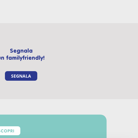
Segnala
un familyfriendly!
SEGNALA
SCOPRI