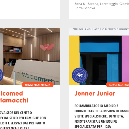
Zona 6 - Barona, Lorenteggio, Giamb
Porta Genova
SERVIZI ALLA FAMIGLIA
SERVIZI ALLA FAM
lcomed
Jenner Junior
rlamacchi
POLIAMBULATORIO MEDICO E
ODONTOIATRICO
A MISURA DI BAMB
OVA SEDE DEL CENTRO
VISITE SPECIALISTICHE, DENTISTA,
PECIALISTICO PER FAMIGLIE CON
FISIOTERAPISTA E UN'EQUIPE
LISTI E SERVIZI DAL PRE PARTO
SPECIALIZZATA PER I DSA
DOLESCENZA E OLTRE