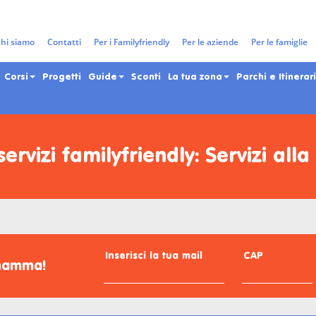
hi siamo
Contatti
Per i Familyfriendly
Per le aziende
Per le famiglie
Corsi
Progetti
Guide
Sconti
La tua zona
Parchi e Itinerari
servizi familyfriendly
: Servizi all
Inserisci la tua mail
CAP
omamma!