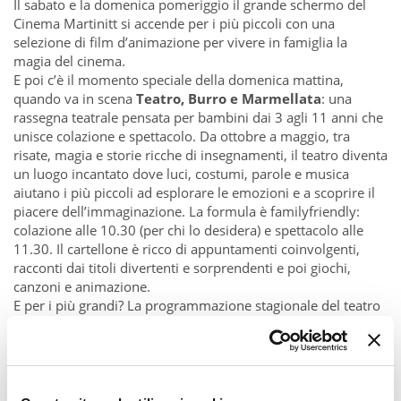
Il sabato e la domenica pomeriggio il grande schermo del
Cinema Martinitt si accende per i più piccoli con una
selezione di film d’animazione per vivere in famiglia la
magia del cinema.
E poi c’è il momento speciale della domenica mattina,
quando va in scena
Teatro, Burro e Marmellata
: una
rassegna teatrale pensata per bambini dai 3 agli 11 anni che
unisce colazione e spettacolo. Da ottobre a maggio, tra
risate, magia e storie ricche di insegnamenti, il teatro diventa
un luogo incantato dove luci, costumi, parole e musica
aiutano i più piccoli ad esplorare le emozioni e a scoprire il
piacere dell’immaginazione. La formula è familyfriendly:
colazione alle 10.30 (per chi lo desidera) e spettacolo alle
11.30. Il cartellone è ricco di appuntamenti coinvolgenti,
racconti dai titoli divertenti e sorprendenti e poi giochi,
canzoni e animazione.
E per i più grandi? La programmazione stagionale del teatro
propone soprattutto commedie, affiancate da cinema e
serate evento con stand-up comedy, comedy show e
concerti musicali, per un’offerta culturale vivace e
trasversale.
E con l’arrivo della
bella stagione, lo spettacolo si sposta