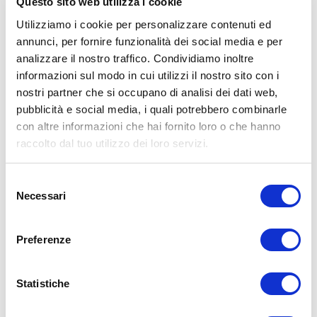
Questo sito web utilizza i cookie
sotto le stelle: dal 2020 prende vita l’
Arena Milano Est
, uno
Utilizziamo i cookie per personalizzare contenuti ed
spazio all’aperto con 800 posti a sedere, il più grande
annunci, per fornire funzionalità dei social media e per
schermo per il cinema all’aperto di tutta Milano e un palco
che ospita concerti, stand-up e show comici. Un vero e
analizzare il nostro traffico. Condividiamo inoltre
proprio teatro estivo.
informazioni sul modo in cui utilizzi il nostro sito con i
nostri partner che si occupano di analisi dei dati web,
pubblicità e social media, i quali potrebbero combinarle
con altre informazioni che hai fornito loro o che hanno
raccolto dal tuo utilizzo dei loro servizi.
Selezione
Necessari
del
consenso
Preferenze
Statistiche