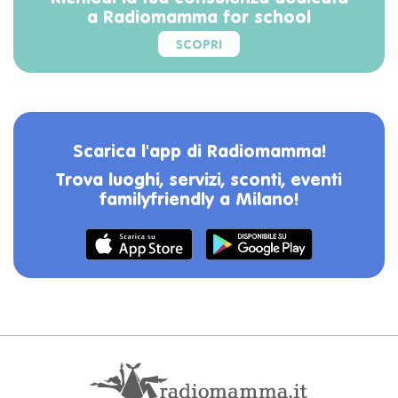
a Radiomamma for school
SCOPRI
Scarica l'app di Radiomamma!
Trova luoghi, servizi, sconti, eventi
familyfriendly a Milano!