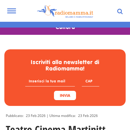
Skip
familyfriendly:
to
Toggle
main
navigation
content
Cultura
Iscriviti alla newsletter di
Radiomamma!
INVIA
Pubblicato:
23 Feb 2026
| Ultima modifica:
23 Feb 2026
Teatro Cinema Martinitt