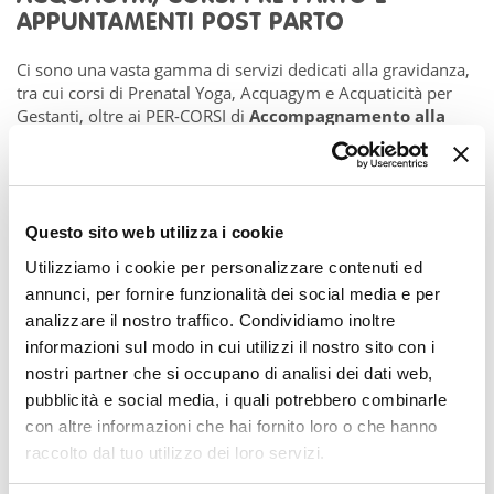
APPUNTAMENTI POST PARTO
Ci sono una vasta gamma di servizi dedicati alla gravidanza,
tra cui corsi di Prenatal Yoga, Acquagym e Acquaticità per
Gestanti, oltre ai PER-CORSI di
Accompagnamento alla
Nascita
e “
Genitori si nasce e si diventa
”. Un'esperienza
unica nel suo genere, rivolta alla coppia, è
l'Incontro Terra
- Acqua
, una delle proposte dedicata alla gravidanza e
all’accompagnamento alla nascita, che però può essere
anche prenotato come incontro singolo per le coppie che lo
Questo sito web utilizza i cookie
desiderano. È un momento pensato per offrire tecniche di
Utilizziamo i cookie per personalizzare contenuti ed
movimento, esercizi di respirazione e pratiche di
annunci, per fornire funzionalità dei social media e per
connessione corpo-mente. L’Incontro Terra-Acqua
combina
analizzare il nostro traffico. Condividiamo inoltre
il movimento consapevole a terra con i
benefici
dell’attività in acqua
ed è guidato dal team di ostetriche
informazioni sul modo in cui utilizzi il nostro sito con i
insieme all'acquamotricista, specializzata in gestanti ed
nostri partner che si occupano di analisi dei dati web,
acquaticità neonatale. Rappresenta un’innovazione
pubblicità e social media, i quali potrebbero combinarle
all’interno delle proposte di Novepassi ed è reso possibile
con altre informazioni che hai fornito loro o che hanno
grazie alla presenza in sede della
piscina riscaldata a
raccolto dal tuo utilizzo dei loro servizi.
32,5°C
.
Per il post-parto invece, Novepassi offre il Massaggio