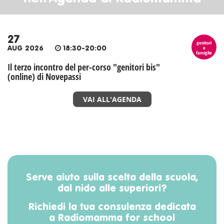
27
genitori
e
AUG 2026
18:30-20:00
famiglie
Il terzo incontro del per-corso "genitori bis"
(online) di Novepassi
VAI ALL'AGENDA
Serve aiuto sulla scelta della scuola,
dal nido alle superiori?
Richiedi la tua consulenza dedicata
a Radiomamma for school