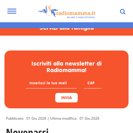
Skip
familyfriendly:
to
Toggle
main
navigation
content
Servizi alla famiglia
Iscriviti alla newsletter di
Radiomamma!
INVIA
Pubblicato:
01 Giu 2026
| Ultima modifica:
01 Giu 2026
Novepassi