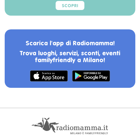
SCOPRI
Scarica l'app di Radiomamma!
Trova luoghi, servizi, sconti, eventi
familyfriendly a Milano!