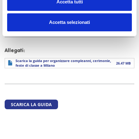
Accetta tutti
Buona organizzazione allora, e buona festa!!!!
Accetta selezionati
Allegati:
Scarica la guida per organizzare compleanni, cerimonie,
26.47 MB
feste di classe a Milano
SCARICA LA GUIDA