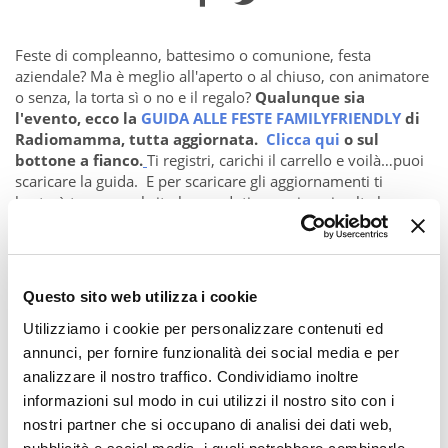
Feste di compleanno, battesimo o comunione, festa
aziendale? Ma è meglio all'aperto o al chiuso, con animatore
o senza, la torta sì o no e il regalo?
Qualunque sia
l'evento, ecco
la
GUIDA ALLE FESTE FAMILYFRIENDLY
di
Radiomamma, tutta aggiornata.
Clicca qui
o sul
bottone a fianco.
Ti registri, carichi il carrello e voilà…puoi
scaricare la guida. E per scaricare gli aggiornamenti ti
basterà tornare sul sito loggandoti e avrai ogni volta la
versione aggiornata della guida.
Questo sito web utilizza i cookie
FESTE PER BAMBINI E RAGAZZI A
MILANO: LA GUIDA CHE TI AIUTA A
Utilizziamo i cookie per personalizzare contenuti ed
ORGANIZZARE IL TUO EVENTO
annunci, per fornire funzionalità dei social media e per
analizzare il nostro traffico. Condividiamo inoltre
Dalle location alla festa sportiva, dai regali alle torte,
ecco i
informazioni sul modo in cui utilizzi il nostro sito con i
consigli e gli sconti di Radiomamma per organizzare la
nostri partner che si occupano di analisi dei dati web,
festa di tuo figlio.
E ci sono anche
molte proposte per le