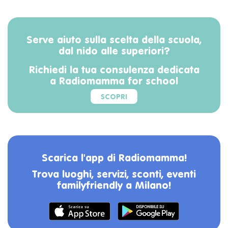
Serve aiuto sulla scelta della scuola,
dal nido alle superiori?
Richiedi la tua consulenza dedicata
a Radiomamma for school
SCOPRI
Scarica l'app di Radiomamma!
Trova luoghi, servizi, sconti, eventi
familyfriendly a Milano!