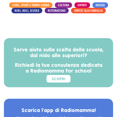
CORSI, SPORT E TEMPO LIBERO
CULTURA
ESPERTI
NEGOZI
NIDI, ASILI, SCUOLE
RISTORAZIONE
SERVIZI ALLA FAMIGLIA
Serve aiuto sulla scelta della scuola,
dal nido alle superiori?
Richiedi la tua consulenza dedicata
a Radiomamma for school
SCOPRI
Scarica l'app di Radiomamma!