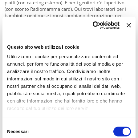
piatti (con catering esterno). E per i genitori c’è l’aperitivo
(con sconto Radiomamma card). Qui trovi laboratori per i
bambini e ogni mese i musi cambiano decorazione, per
ospitare un artista locale diverso. C’è anche uno strumento
musicale non conosciuto a tutti, il cajon. E il maestro che
trovi a dare lezioni.
Questo sito web utilizza i cookie
Utilizziamo i cookie per personalizzare contenuti ed
annunci, per fornire funzionalità dei social media e per
analizzare il nostro traffico. Condividiamo inoltre
Sconto Radiomamma card: aperitivo drink+piattino 7
informazioni sul modo in cui utilizzi il nostro sito con i
euro anziché 10 euro
nostri partner che si occupano di analisi dei dati web,
pubblicità e social media, i quali potrebbero combinarle
con altre informazioni che hai fornito loro o che hanno
raccolto dal tuo utilizzo dei loro servizi.
Selezione
Necessari
del