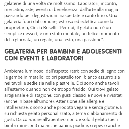
gelaterie di una volta c’è moltissimo. Laboratori, incontri,
mercatini, aste, eventi di beneficenza: dall’arte alla maglia
passando per degustazioni inaspettate e canto lirico. Una
gelateria fuori dal comune, estrosa ed eclettica come la
proprietaria, Cinzia Boselli: “Per noi, il gelato non è un
semplice dessert, è uno stato mentale, un felice momento
della giornata, un regalo, una festa, una passione”.
GELATERIA PER BAMBINI E ADOLESCENTI
CON EVENTI E LABORATORI
Ambiente luminoso, dall’aspetto retrò con sedie di legno con
le gambe in metallo, colori pastello toni bianco azzurro sia
nei tavoli e sedie sia nelle piastrelle. E ci sono anche tavoli
all’esterno quando non c’è troppo freddo. Qui trovi gelato
artigianale e di stagione, con gusti classici e nuovi e rivisitati
(anche in base all’umore).
Attenzione alle allergie e
intolleranze, c sono anche prodotti vegani e senza glutine. E
su richiesta gelato personalizzato, a tema o abbinamento di
gusti. Da colazione all’aperitivo non c’è solo il gelato (per i
bimbi mini-coni) ma anche panini, piadine, crepes o anche