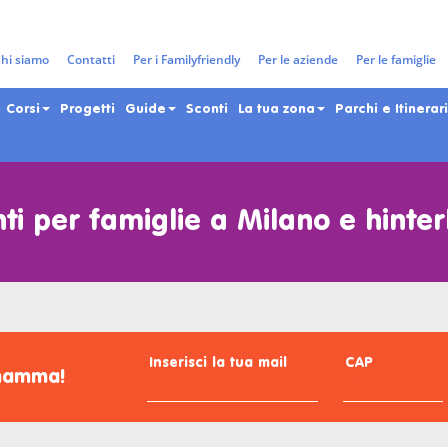
hi siamo
Contatti
Per i Familyfriendly
Per le aziende
Per le famiglie
Corsi
Progetti
Guide
Sconti
La tua zona
Parchi e Itinerari
ti per famiglie a Milano e hinte
Inserisci la tua mail
CAP
omamma!