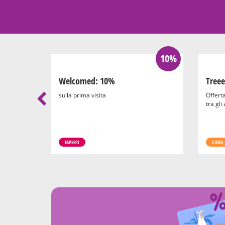
100%
10%
reto:
Welcomed: 10%
Treee
rsi 2026-
sulla prima visita
Offerta
tra gli
o la prima
0 a 14 anni
ESPERTI
CORSI,