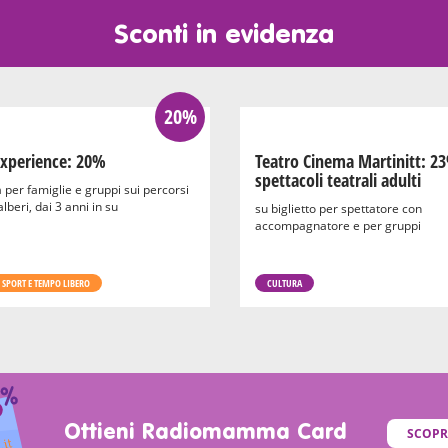
Sconti in evidenza
20%
xperience: 20%
Teatro Cinema Martinitt: 2
spettacoli teatrali adulti
 per famiglie e gruppi sui percorsi
 alberi, dai 3 anni in su
su biglietto per spettatore con
accompagnatore e per gruppi
 SPORT E TEMPO LIBERO
CULTURA
Ottieni Radiomamma Card
SCOPR