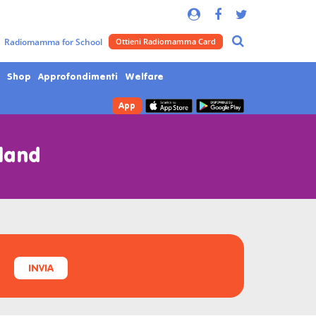
Radiomamma for School
Ottieni Radiomamma Card
Shop
Approfondimenti
Welfare
App
rland
INVIA