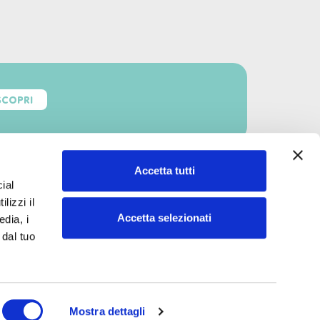
SCOPRI
Accetta tutti
ial
lizzi il
Accetta selezionati
edia, i
 dal tuo
Mostra dettagli
Privacy e Cookie
Site Map