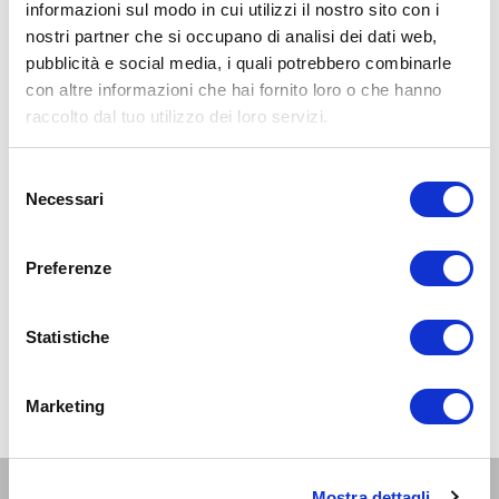
informazioni sul modo in cui utilizzi il nostro sito con i
nostri partner che si occupano di analisi dei dati web,
pubblicità e social media, i quali potrebbero combinarle
con altre informazioni che hai fornito loro o che hanno
raccolto dal tuo utilizzo dei loro servizi.
Selezione
Necessari
del
consenso
Preferenze
Statistiche
Marketing
Altri eventi per questa età
Mostra dettagli