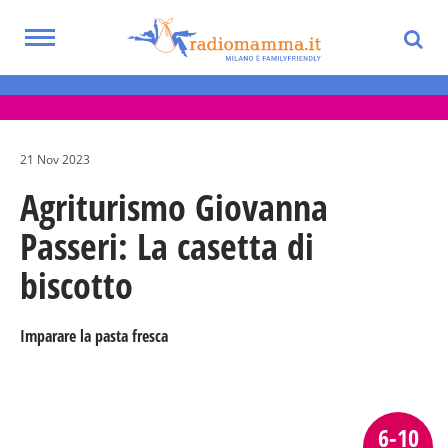
Skip
to
Toggle
main
Eventi per bambini, ragazzi e adolescenti
navigation
content
nella Città Metropolitana di Milano
21 Nov 2023
Agriturismo Giovanna
Passeri: La casetta di
biscotto
Imparare la pasta fresca
6-10