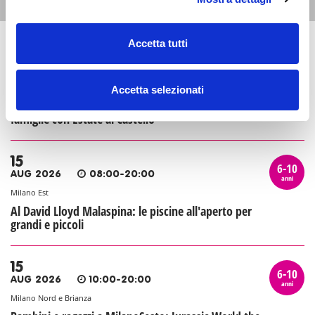
Accetta tutti
13
6-10
AUG 2026
21:00-23:00
anni
Zona 1 - Centro storico
Accetta selezionati
La storia infinita: cinema all'aperto per bambini e
famiglie con Estate al Castello
15
6-10
AUG 2026
08:00-20:00
anni
Milano Est
Al David Lloyd Malaspina: le piscine all'aperto per
grandi e piccoli
15
6-10
AUG 2026
10:00-20:00
anni
Milano Nord e Brianza