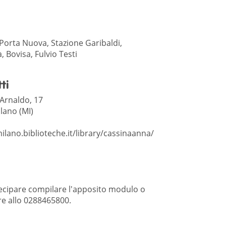
 Porta Nuova, Stazione Garibaldi,
 Bovisa, Fulvio Testi
ti
'Arnaldo, 17
lano (MI)
milano.biblioteche.it/library/cassinaanna/
ecipare compilare
l'apposito modulo
o
re allo 0288465800.