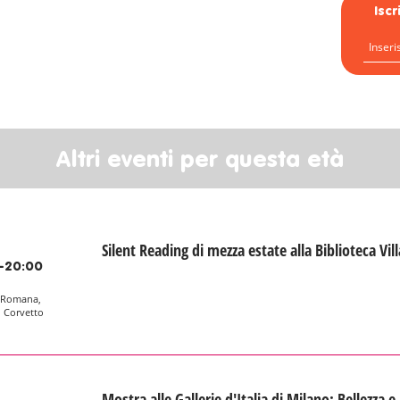
Isc
Altri eventi per questa età
Silent Reading di mezza estate alla Biblioteca Vil
-20:00
a Romana,
, Corvetto
Mostra alle Gallerie d'Italia di Milano: Bellezza e