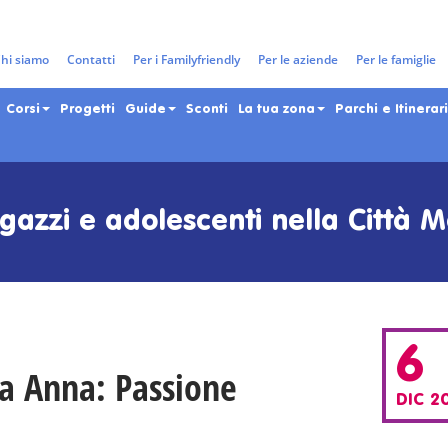
hi siamo
Contatti
Per i Familyfriendly
Per le aziende
Per le famiglie
Corsi
Progetti
Guide
Sconti
La tua zona
Parchi e Itinerari
gazzi e adolescenti nella Città 
6
na Anna: Passione
DIC 2