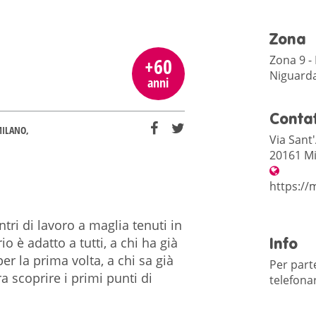
Zona
Zona 9 -
+60
Niguarda,
anni
Contat
MILANO
Via Sant
20161 Mi
https://
i di lavoro a maglia tenuti in
o è adatto a tutti, a chi ha già
Info
 per la prima volta, a chi sa già
Per part
a scoprire i primi punti di
telefona