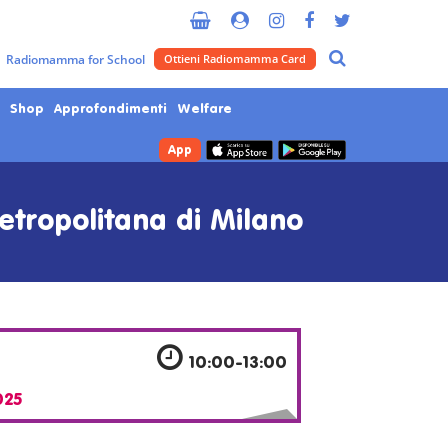
Radiomamma for School
Ottieni Radiomamma Card
Shop
Approfondimenti
Welfare
App
Metropolitana di Milano
10:00-13:00
025