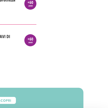
+60
anni
AVI DI
+60
anni
SCOPRI