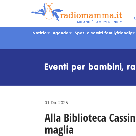
C
Notizie
Agenda
Spazi e servizi familyfriendly
Skip
to
main
Eventi per bambini, ra
content
01 Dic 2025
Alla Biblioteca Cassi
maglia