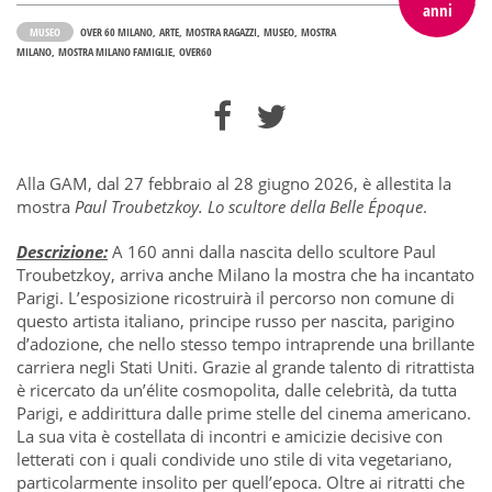
anni
MUSEO
OVER 60 MILANO
ARTE
MOSTRA RAGAZZI
MUSEO
MOSTRA
MILANO
MOSTRA MILANO FAMIGLIE
OVER60
Alla GAM, dal 27 febbraio al 28 giugno 2026, è allestita la
mostra
Paul Troubetzkoy. Lo scultore della Belle Époque
.
Descrizione:
A 160 anni dalla nascita dello scultore Paul
Troubetzkoy, arriva anche Milano la mostra che ha incantato
Parigi. L’esposizione ricostruirà il percorso non comune di
questo artista italiano, principe russo per nascita, parigino
d’adozione, che nello stesso tempo intraprende una brillante
carriera negli Stati Uniti. Grazie al grande talento di ritrattista
è ricercato da un’élite cosmopolita, dalle celebrità, da tutta
Parigi, e addirittura dalle prime stelle del cinema americano.
La sua vita è costellata di incontri e amicizie decisive con
letterati con i quali condivide uno stile di vita vegetariano,
particolarmente insolito per quell’epoca. Oltre ai ritratti che