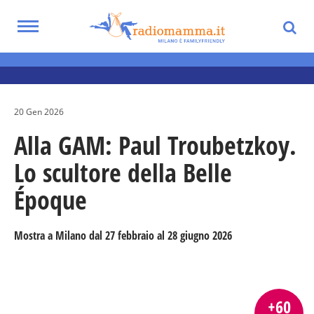
Skip
to
Toggle
main
Eventi per bambini, ragazzi e adolescenti
navigation
content
nella Città Metropolitana di Milano
20 Gen 2026
Alla GAM: Paul Troubetzkoy.
Lo scultore della Belle
Époque
Mostra a Milano dal 27 febbraio al 28 giugno 2026
+60