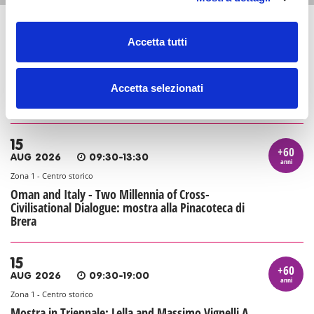
13
Accetta tutti
+60
AUG 2026
20:00-22:00
anni
Zona 1 - Centro storico
L'appuntamento estivo del giovedì sera sulle
Accetta selezionati
terrazze del Duomo: Serate d'incanto
15
+60
AUG 2026
09:30-13:30
anni
Zona 1 - Centro storico
Oman and Italy - Two Millennia of Cross-
Civilisational Dialogue: mostra alla Pinacoteca di
Brera
15
+60
AUG 2026
09:30-19:00
anni
Zona 1 - Centro storico
Mostra in Triennale: Lella and Massimo Vignelli A