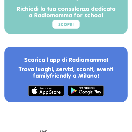
Richiedi la tua consulenza dedicata
a Radiomamma for school
SCOPRI
Scarica l'app di Radiomamma!
Trova luoghi, servizi, sconti, eventi
familyfriendly a Milano!