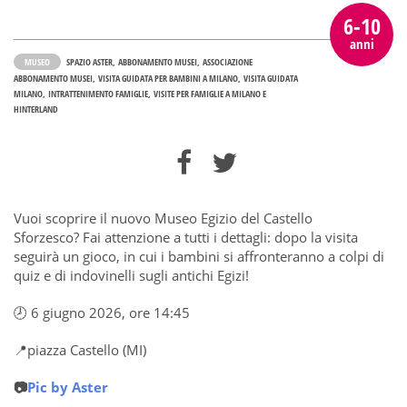
6-10
anni
MUSEO
SPAZIO ASTER
ABBONAMENTO MUSEI
ASSOCIAZIONE
ABBONAMENTO MUSEI
VISITA GUIDATA PER BAMBINI A MILANO
VISITA GUIDATA
MILANO
INTRATTENIMENTO FAMIGLIE
VISITE PER FAMIGLIE A MILANO E
HINTERLAND
Vuoi scoprire il nuovo Museo Egizio del Castello
Sforzesco? Fai attenzione a tutti i dettagli: dopo la visita
seguirà un gioco, in cui i bambini si affronteranno a colpi di
quiz e di indovinelli sugli antichi Egizi!
🕗 6 giugno 2026, ore 14:45
📍piazza Castello (MI)
📷
Pic by Aster