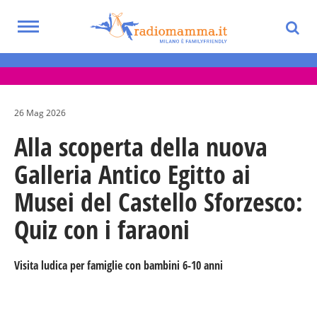
Skip
to
Toggle
main
Eventi per bambini, ragazzi e adolescenti
navigation
content
nella Città Metropolitana di Milano
26 Mag 2026
Alla scoperta della nuova
Galleria Antico Egitto ai
Musei del Castello Sforzesco:
Quiz con i faraoni
Visita ludica per famiglie con bambini 6-10 anni