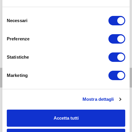
Selezione
Necessari
del
consenso
Preferenze
Statistiche
Marketing
Altri eventi per questa età
Mostra dettagli
6
6-10
AUG 2026
21:00-23:00
anni
Zona 1 - Centro storico
Accetta tutti
Cinema all'aperto con Estate al Castello: Il mio
vicino Totoro