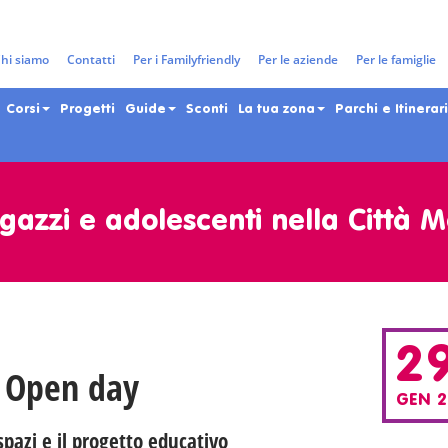
hi siamo
Contatti
Per i Familyfriendly
Per le aziende
Per le famiglie
Corsi
Progetti
Guide
Sconti
La tua zona
Parchi e Itinerari
gazzi e adolescenti nella Città 
2
: Open day
GEN 2
 spazi e il progetto educativo