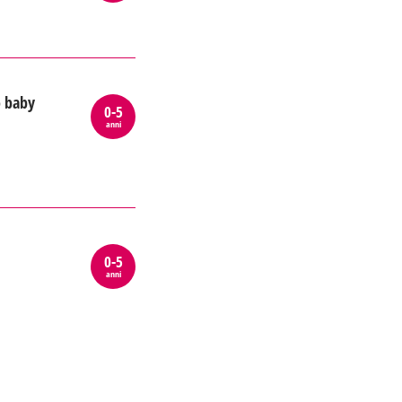
o baby
0-5
anni
0-5
anni