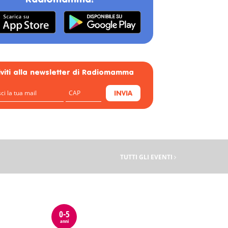
Radiomamma!
riviti alla newsletter di Radiomamma
INVIA
TUTTI GLI EVENTI
0-5
anni