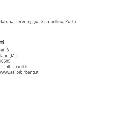
 Barona, Lorenteggio, Giambellino, Porta
ti
sati 8
lano (MI)
10585
siloibirbanti.it
/www.asiloibirbanti.it