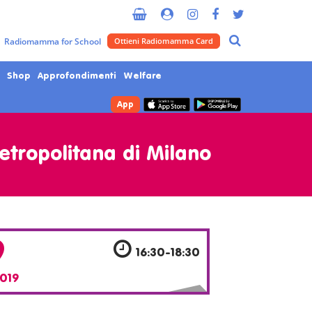
Radiomamma for School
Ottieni Radiomamma Card
Shop
Approfondimenti
Welfare
App
Metropolitana di Milano
9
16:30-18:30
019