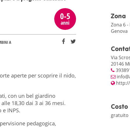
0-5
Zona
anni
Zona 6 -
Genova
MBINI A
Contat
Via Scro
20146 Mi
39389
orte aperte per scoprire il nido,
info@a
http:/
ti, con un bel giardino
 alle 18,30 dai 3 ai 36 mesi.
Costo
o e INPS.
gratuito
supervisione pedagogica,