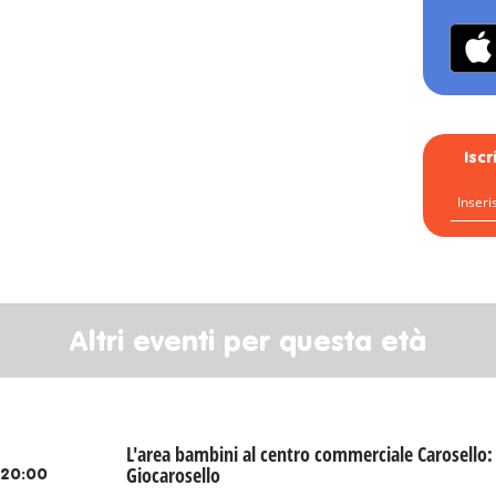
Isc
Altri eventi per questa età
L'area bambini al centro commerciale Carosello:
Giocarosello
-20:00