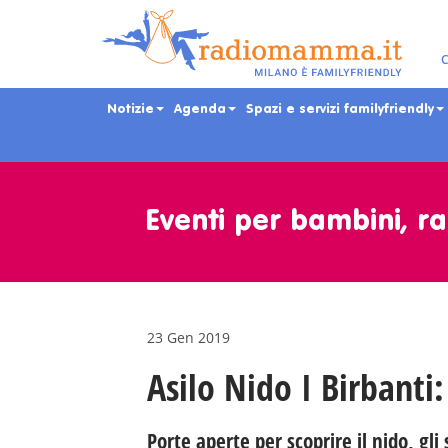
C
Notizie
Agenda
Spazi e servizi familyfriendly
Skip
to
main
Eventi per bambini, ra
content
23 Gen 2019
Asilo Nido I Birbanti
Porte aperte per scoprire il nido, gli