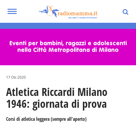
Toggle
navigation
Skip
to
main
Eventi per bambini, ragazzi e adolescenti
content
nella Città Metropolitana di Milano
17 Ott 2020
Atletica Riccardi Milano
1946: giornata di prova
Corsi di atletica leggera (sempre all'aperto)