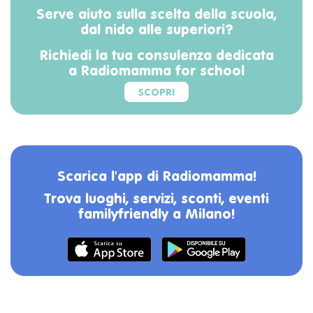
Serve aiuto sulla scelta della scuola,
dal nido alle superiori?
Richiedi la tua consulenza dedicata
a Radiomamma for school
SCOPRI
Scarica l'app di Radiomamma!
Trova luoghi, servizi, sconti, eventi
familyfriendly a Milano!