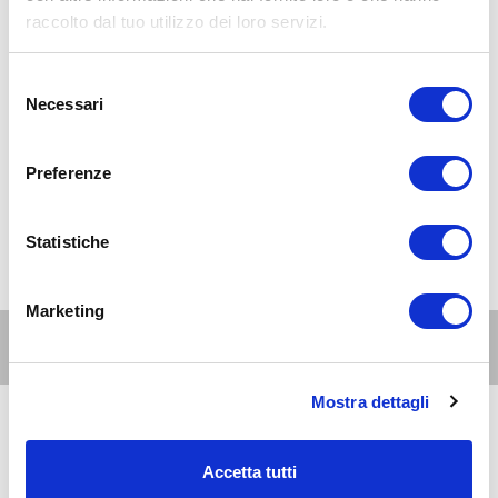
raccolto dal tuo utilizzo dei loro servizi.
Selezione
Necessari
del
consenso
Preferenze
Statistiche
Marketing
Altri eventi per questa età
Mostra dettagli
8
11-15
AUG 2026
10:00-20:00
anni
Accetta tutti
Milano Nord e Brianza