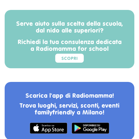
Serve aiuto sulla scelta della scuola,
dal nido alle superiori?
Richiedi la tua consulenza dedicata
a Radiomamma for school
SCOPRI
Scarica l'app di Radiomamma!
Trova luoghi, servizi, sconti, eventi
familyfriendly a Milano!