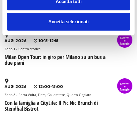
e
AUG 2026
10:00-23:45
Accetta tutti
famiglie
Zona 6 - Barona, Lorenteggio, Giambellino, Porta Genova
Agosto in città da Base Milano
Accetta selezionati
9
genitori
e
AUG 2026
10:15-12:15
famiglie
Zona 1 - Centro storico
Milan Open Tour: in giro per Milano su un bus a
due piani
9
genitori
e
AUG 2026
12:00-15:00
famiglie
Zona 8 - Porta Volta, Fiera, Gallaratese, Quarto Oggiaro
Con la famiglia a CityLife: Il Pic Nic Brunch di
Stendhal Bistrot