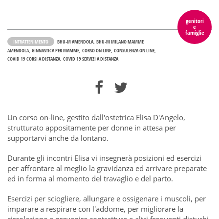
genitori
e
famiglie
INTRATTENIMENTO
BHU-M AMENDOLA
BHU-M MILANO MAMME
AMENDOLA
GINNASTICA PER MAMME
CORSO ON LINE
CONSULENZA ON LINE
COVID 19 CORSI A DISTANZA
COVID 19 SERVIZI A DISTANZA
Un corso on-line, gestito dall'ostetrica Elisa D'Angelo,
strutturato appositamente per donne in attesa per
supportarvi anche da lontano.
Durante gli incontri Elisa vi insegnerà posizioni ed esercizi
per affrontare al meglio la gravidanza ed arrivare preparate
ed in forma al momento del travaglio e del parto.
Esercizi per sciogliere, allungare e ossigenare i muscoli, per
imparare a respirare con l'addome, per migliorare la