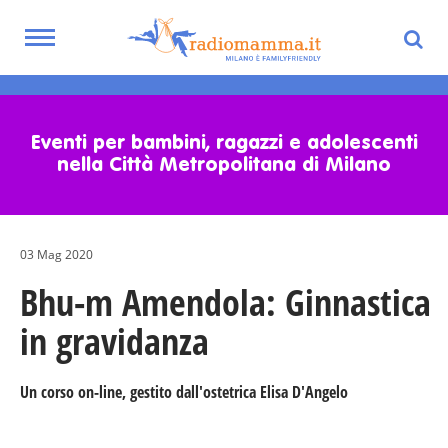
Toggle
navigation
Skip
to
main
Eventi per bambini, ragazzi e adolescenti
content
nella Città Metropolitana di Milano
03 Mag 2020
Bhu-m Amendola: Ginnastica
in gravidanza
Un corso on-line, gestito dall'ostetrica Elisa D'Angelo