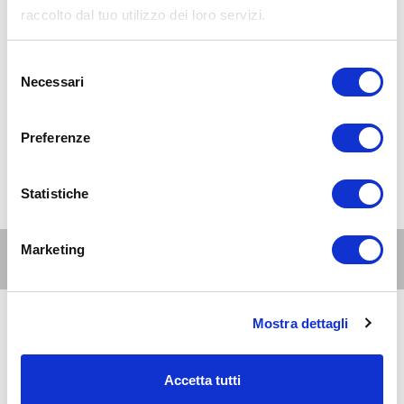
raccolto dal tuo utilizzo dei loro servizi.
Selezione
Necessari
del
consenso
Preferenze
Statistiche
Marketing
Altri eventi per questa età
Mostra dettagli
8
genitori
e
AUG 2026
07:30-23:30
famiglie
Zona 1 - Centro storico
Accetta tutti
La Conca social bar: aperitivi e cene a misura di