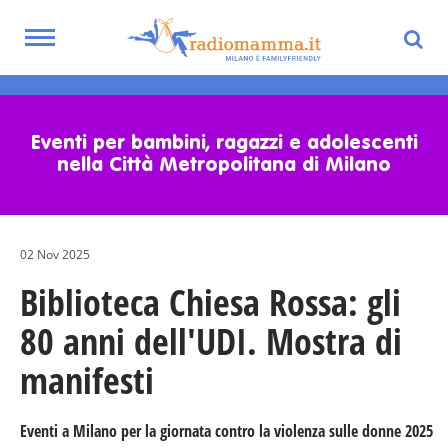
Toggle
navigation
Skip
to
main
Eventi per bambini, ragazzi e adolescenti
content
nella Città Metropolitana di Milano
02 Nov 2025
Biblioteca Chiesa Rossa: gli
80 anni dell'UDI. Mostra di
manifesti
Eventi a Milano per la giornata contro la violenza sulle donne 2025