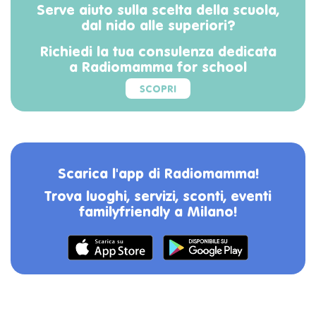
Serve aiuto sulla scelta della scuola,
dal nido alle superiori?
Richiedi la tua consulenza dedicata
a Radiomamma for school
SCOPRI
Scarica l'app di Radiomamma!
Trova luoghi, servizi, sconti, eventi
familyfriendly a Milano!