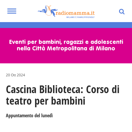
Toggle
navigation
Skip
to
main
Eventi per bambini, ragazzi e adolescenti
content
nella Città Metropolitana di Milano
20 Ott 2024
Cascina Biblioteca: Corso di
teatro per bambini
Appuntamento del lunedì