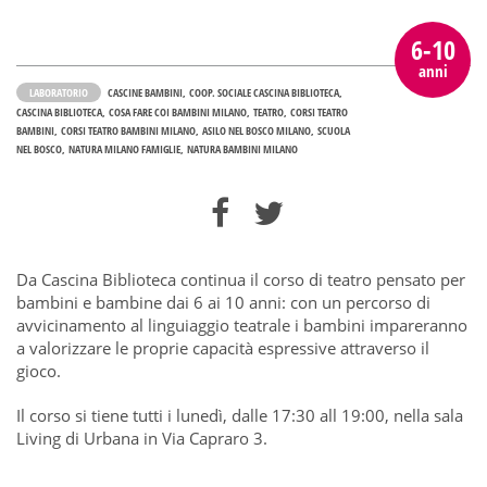
6-10
anni
LABORATORIO
CASCINE BAMBINI
COOP. SOCIALE CASCINA BIBLIOTECA
CASCINA BIBLIOTECA
COSA FARE COI BAMBINI MILANO
TEATRO
CORSI TEATRO
BAMBINI
CORSI TEATRO BAMBINI MILANO
ASILO NEL BOSCO MILANO
SCUOLA
NEL BOSCO
NATURA MILANO FAMIGLIE
NATURA BAMBINI MILANO
Da Cascina Biblioteca continua il corso di teatro pensato per
bambini e bambine dai 6 ai 10 anni: con un percorso di
avvicinamento al linguiaggio teatrale i bambini impareranno
a valorizzare le proprie capacità espressive attraverso il
gioco.
Il corso si tiene tutti i lunedì, dalle 17:30 all 19:00, nella sala
Living di Urbana in Via Capraro 3.