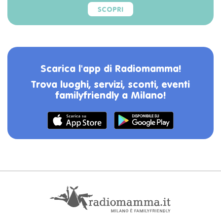
SCOPRI
Scarica l'app di Radiomamma!
Trova luoghi, servizi, sconti, eventi
familyfriendly a Milano!