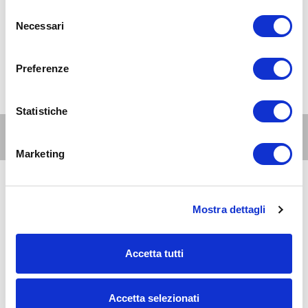
Selezione
Necessari
del
consenso
Preferenze
Statistiche
Altri eventi per questa età
Marketing
8
6-10
AUG 2026
08:00-20:00
Mostra dettagli
anni
Milano Est
Al David Lloyd Malaspina: le piscine all'aperto
Accetta tutti
8
6-10
AUG 2026
09:00-20:00
Accetta selezionati
anni