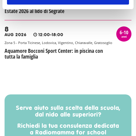
Milano Est
Estate 2026 al lido di Segrate
8
6-10
AUG 2026
12:00-18:00
anni
Zona 5 - Porta Ticinese, Lodovica, Vigentino, Chiaravalle, Gratosoglio
Aquamore Bocconi Sport Center: in piscina con
tutta la famiglia
Serve aiuto sulla scelta della scuola,
dal nido alle superiori?
Richiedi la tua consulenza dedicata
a Radiomamma for school