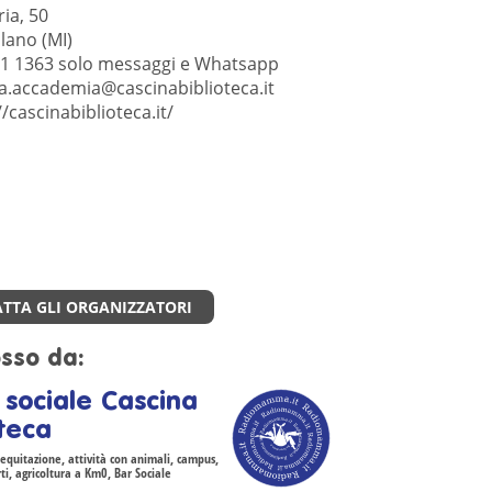
ia, 50
lano (MI)
1 1363 solo messaggi e Whatsapp
la.accademia@cascinabiblioteca.it
//cascinabiblioteca.it/
TTA GLI ORGANIZZATORI
sso da:
 sociale Cascina
oteca
equitazione, attività con animali, campus,
orti, agricoltura a Km0, Bar Sociale