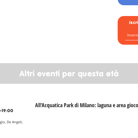
Isc
Altri eventi per questa età
All'Acquatica Park di Milano: laguna e area gioc
-19:00
gio, De Angeli,