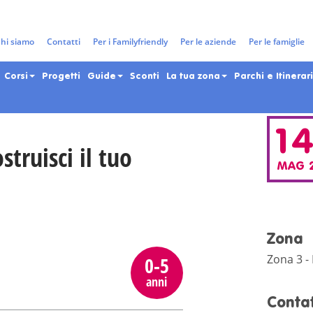
gazzi e adolescenti nella Città 
hi siamo
Contatti
Per i Familyfriendly
Per le aziende
Per le famiglie
Corsi
Progetti
Guide
Sconti
La tua zona
Parchi e Itinerari
1
struisci il tuo
MAG 
Zona
Zona 3 -
0-5
anni
Contat