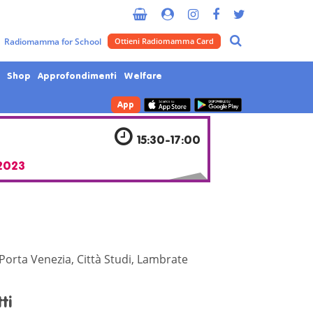
Metropolitana di Milano
Radiomamma for School
Ottieni Radiomamma Card
Shop
Approfondimenti
Welfare
App
4
15:30-17:00
2023
 Porta Venezia, Città Studi, Lambrate
ti