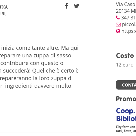
Via Casor
OTECA
20134 Mi
INI
347 31
picco
https:
 inizia come tante altre. Ma qui
preparare una zuppa di sasso.
Costo
à contribuire con questo o
12 euro
sa succederà! Quel che è certo è
prepareranno la loro zuppa di
con ingredienti davvero molto,
CONTA
Promo
Coop.
Bibli
City farm con 
corsi, feste, 