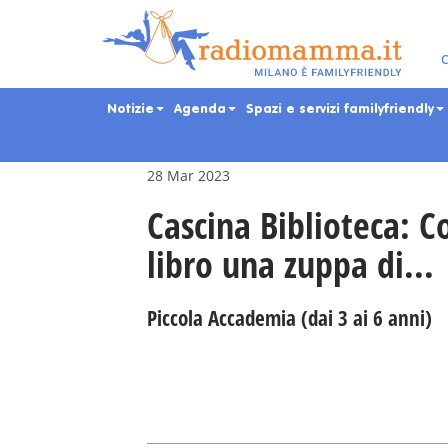
Skip
to
main
Eventi per bambini, ra
C
content
Notizie
Agenda
Spazi e servizi familyfriendly
28 Mar 2023
Cascina Biblioteca: Co
libro una zuppa di...
Piccola Accademia (dai 3 ai 6 anni)