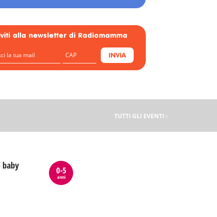
riviti alla newsletter di Radiomamma
INVIA
TUTTI GLI EVENTI
o baby
0-5
anni