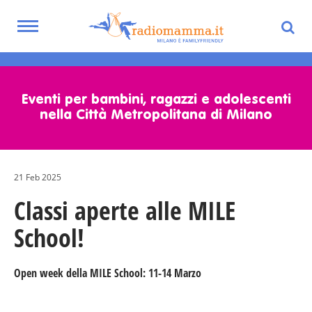
Toggle
navigation
Skip
to
main
Eventi per bambini, ragazzi e adolescenti
content
nella Città Metropolitana di Milano
21 Feb 2025
Classi aperte alle MILE
School!
Open week della MILE School: 11-14 Marzo