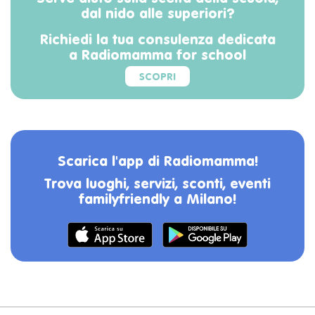
dal nido alle superiori?
Richiedi la tua consulenza dedicata
a Radiomamma for school
SCOPRI
Scarica l'app di Radiomamma!
Trova luoghi, servizi, sconti, eventi
familyfriendly a Milano!