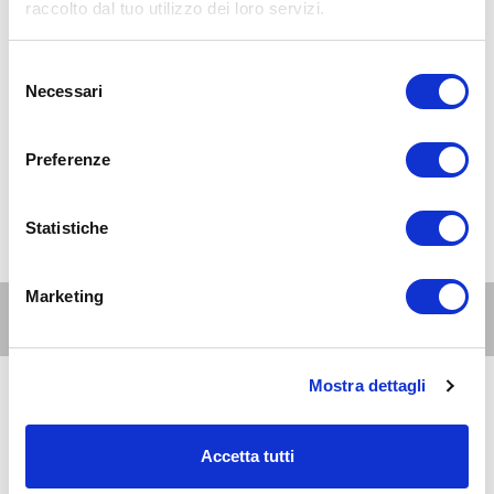
raccolto dal tuo utilizzo dei loro servizi.
Selezione
Necessari
del
consenso
Preferenze
Statistiche
Marketing
Altri eventi per questa età
Mostra dettagli
8
6-10
AUG 2026
08:00-20:00
anni
Accetta tutti
Milano Est
Al David Lloyd Malaspina: le piscine all'aperto