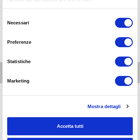
Selezione
Necessari
del
consenso
Preferenze
Statistiche
Altri eventi per questa età
Marketing
6
genitori
e
AUG 2026
18:00-23:45
Mostra dettagli
famiglie
Zona 8 - Porta Volta, Fiera, Gallaratese, Quarto Oggiaro
La proiezione di 8 mile in Villa Scheibler: Street
Culture il Festival
Accetta tutti