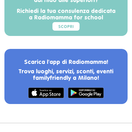
dal nido alle superiori?
Richiedi la tua consulenza dedicata
a Radiomamma for school
SCOPRI
Scarica l'app di Radiomamma!
Trova luoghi, servizi, sconti, eventi
familyfriendly a Milano!