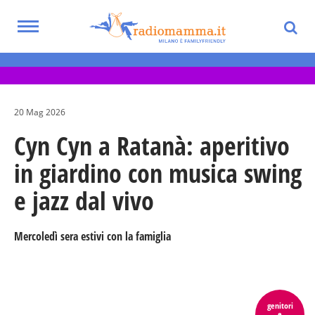
Skip
to
Toggle
main
Eventi per bambini, ragazzi e adolescenti
navigation
content
nella Città Metropolitana di Milano
20 Mag 2026
Cyn Cyn a Ratanà: aperitivo
in giardino con musica swing
e jazz dal vivo
Mercoledì sera estivi con la famiglia
genitori
e