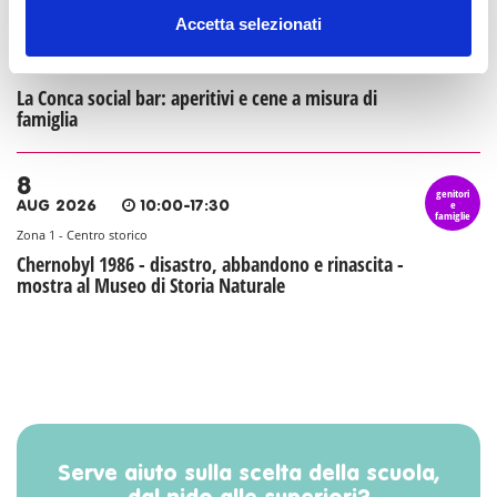
8
Accetta selezionati
genitori
e
AUG 2026
07:30-23:30
famiglie
Zona 1 - Centro storico
La Conca social bar: aperitivi e cene a misura di
famiglia
8
genitori
e
AUG 2026
10:00-17:30
famiglie
Zona 1 - Centro storico
Chernobyl 1986 - disastro, abbandono e rinascita -
mostra al Museo di Storia Naturale
Serve aiuto sulla scelta della scuola,