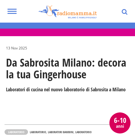
Skip
to
Toggle
main
Eventi per bambini, ragazzi e adolescenti
navigation
content
nella Città Metropolitana di Milano
13 Nov 2025
Da Sabrosita Milano: decora
la tua Gingerhouse
Laboratori di cucina nel nuovo laboratorio di Sabrosita a Milano
6-10
anni
LABORATORIO
LABORATORIO
LABORATORI BAMBINI
LABORATORIO