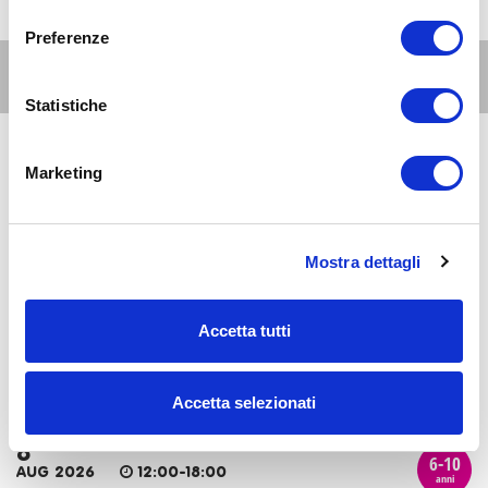
consenso
Preferenze
Altri eventi per questa età
Statistiche
8
Marketing
6-10
AUG 2026
08:00-20:00
anni
Milano Est
Al David Lloyd Malaspina: le piscine all'aperto
Mostra dettagli
8
6-10
AUG 2026
09:00-20:00
Accetta tutti
anni
Milano Est
Estate 2026 al lido di Segrate
Accetta selezionati
8
6-10
AUG 2026
12:00-18:00
anni