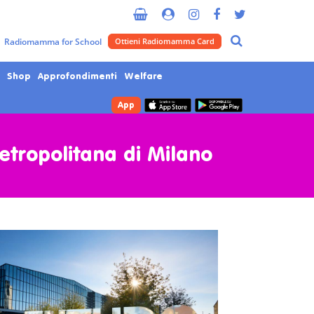
Radiomamma for School
Ottieni Radiomamma Card
Shop
Approfondimenti
Welfare
App
Metropolitana di Milano