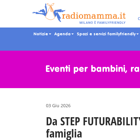
C
Notizie
Agenda
Spazi e servizi familyfriendly
Skip
to
main
Eventi per bambini, ra
content
03 Giu 2026
Da STEP FUTURABILITY
famiglia