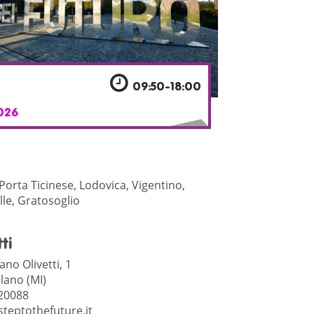
3
09:50-18:00
026
Porta Ticinese, Lodovica, Vigentino,
lle, Gratosoglio
ti
ano Olivetti, 1
lano (MI)
20088
teptothefuture.it