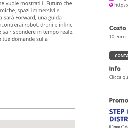
che vuole mostrati il Futuro che
https:
amiche, spazi immersivi e
da sarà Forward, una guida
contrerai robot, droni e infine
Costo
 sa rispondere in tempo reale,
10 euro
le tue domande sulla
CONTA
Info
Clicca qu
Promo
STEP 
DISTR
Il "museo" che