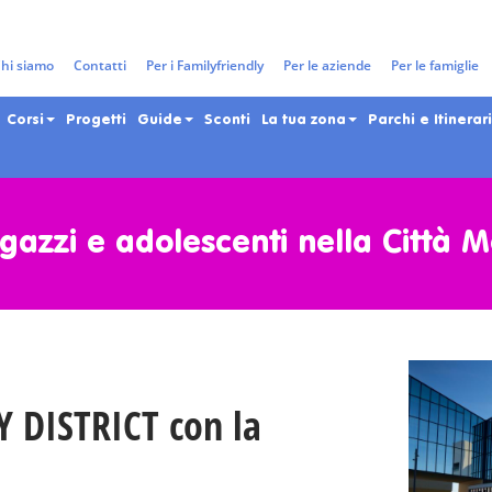
hi siamo
Contatti
Per i Familyfriendly
Per le aziende
Per le famiglie
Corsi
Progetti
Guide
Sconti
La tua zona
Parchi e Itinerari
gazzi e adolescenti nella Città 
 DISTRICT con la