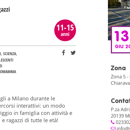
gazzi
11-15
1
anni
GIU 2
I
SCIENZA
LESCENTI
TO
Zona
IOMAMMA
Zona 5 - 
Chiarava
figli a Milano durante le
Contat
rcorsi interattivi: un modo
P.za Adri
gio in famiglia con attività e
20139 Mi
e ragazzi di tutte le età!
02330
info@s