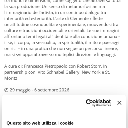
tra mondi e dimensioni, come soggetto che attraversa tutta
la sua produzione. Un senso di metamorfosi anima
l'immaginario dell'artista, in un continuo dialogo tra
interiorità ed esteriorità. L’arte di Clemente riflette
un'attitudine cosmopolita e sperimentale, muovendosi tra
culture e tradizioni occidentali e orientali. Le sue immagini
affrontano temi legati all’identità e alla condizione umana –
il sé, il corpo, la sessualità, la spiritualità, il mito e paesaggi
onirici – in una pratica che non segue un percorso lineare,
ma si sviluppa attraverso molteplici direzioni e linguaggi.
A cura di: Francesca Pietropaolo con Robert Storr. In
partnership con: Vito Schnabel Gallery, New York e St.
Moritz
🕗 29 maggio - 6 settembre 2026
📍Viale Emilio Alemagna, 6 (MI)
📷
Pic by Triennale
Questo sito web utilizza i cookie