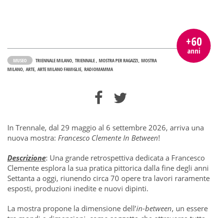
+60
anni
MUSEO
TRIENNALE MILANO
TRIENNALE
MOSTRA PER RAGAZZI
MOSTRA
MILANO
ARTE
ARTE MILANO FAMIGLIE
RADIOMAMMA
In Trennale, dal 29 maggio al 6 settembre 2026, arriva una
nuova mostra:
Francesco Clemente In Between
!
Descrizione
: Una grande retrospettiva dedicata a Francesco
Clemente esplora la sua pratica pittorica dalla fine degli anni
Settanta a oggi, riunendo circa 70 opere tra lavori raramente
esposti, produzioni inedite e nuovi dipinti.
La mostra propone la dimensione dell’
in-between
, un essere