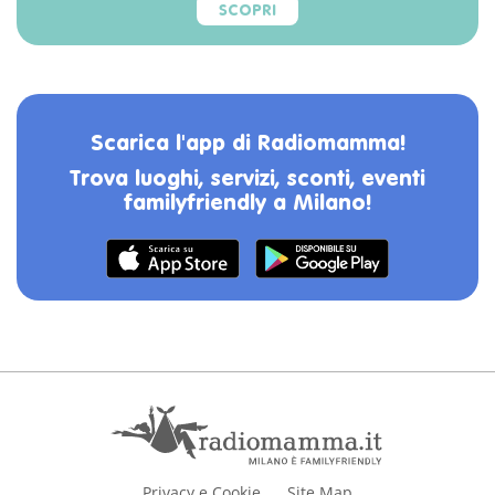
SCOPRI
Scarica l'app di Radiomamma!
Trova luoghi, servizi, sconti, eventi
familyfriendly a Milano!
Privacy e Cookie
Site Map