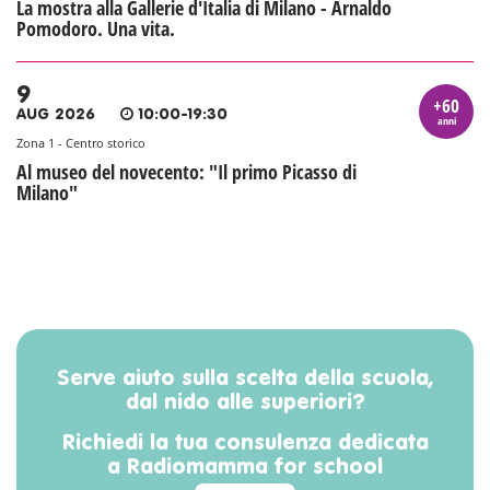
La mostra alla Gallerie d'Italia di Milano - Arnaldo
Pomodoro. Una vita.
9
+60
AUG 2026
10:00-19:30
anni
Zona 1 - Centro storico
Al museo del novecento: "Il primo Picasso di
Milano"
Serve aiuto sulla scelta della scuola,
dal nido alle superiori?
Richiedi la tua consulenza dedicata
a Radiomamma for school