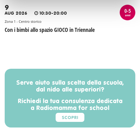
9
0-5
AUG 2026
10:30-20:00
anni
Zona 1 - Centro storico
Con i bimbi allo spazio GIOCO in Triennale
Serve aiuto sulla scelta della scuola,
dal nido alle superiori?
Richiedi la tua consulenza dedicata
a Radiomamma for school
SCOPRI