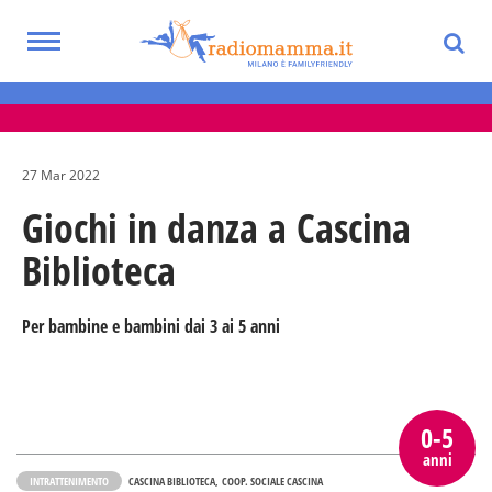
Skip
to
Toggle
main
Eventi per bambini, ragazzi e adolescenti
navigation
content
nella Città Metropolitana di Milano
27 Mar 2022
Giochi in danza a Cascina
Biblioteca
Per bambine e bambini dai 3 ai 5 anni
0-5
anni
INTRATTENIMENTO
CASCINA BIBLIOTECA
COOP. SOCIALE CASCINA