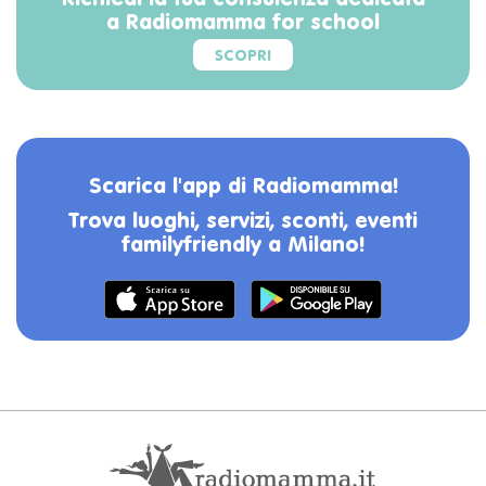
Richiedi la tua consulenza dedicata
a Radiomamma for school
SCOPRI
Scarica l'app di Radiomamma!
Trova luoghi, servizi, sconti, eventi
familyfriendly a Milano!