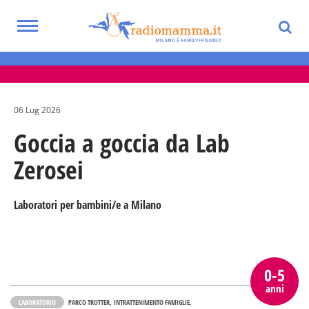
Skip
to
Toggle
main
Eventi per bambini, ragazzi e adolescenti
navigation
content
nella Città Metropolitana di Milano
06 Lug 2026
Goccia a goccia da Lab
Zerosei
Laboratori per bambini/e a Milano
0-5
anni
LABORATORIO
PARCO TROTTER
INTRATTENIMENTO FAMIGLIE