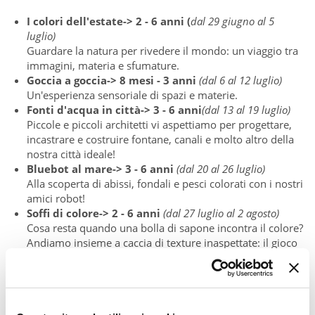
I colori dell'estate-> 2 - 6 anni (
dal 29 giugno al 5
luglio)
Guardare la natura per rivedere il mondo: un viaggio tra
immagini, materia e sfumature.
Goccia a goccia->
8 mesi - 3 anni
(dal 6 al 12 luglio)
Un'esperienza sensoriale di spazi e materie.
Fonti d'acqua in città-> 3 - 6 anni
(dal 13 al 19 luglio)
Piccole e piccoli architetti vi aspettiamo per progettare,
incastrare e costruire fontane, canali e molto altro della
nostra città ideale!
Bluebot al mare-> 3 - 6 anni
(dal 20 al 26 luglio)
Alla scoperta di abissi, fondali e pesci colorati con i nostri
amici robot!
Soffi di colore-> 2 - 6 anni
(dal 27 luglio al 2 agosto)
Cosa resta quando una bolla di sapone incontra il colore?
Andiamo insieme a caccia di texture inaspettate: il gioco
diventa un'opera effimera.
📍Lab ZEROSEI
📷Pic by Lab ZeroSei