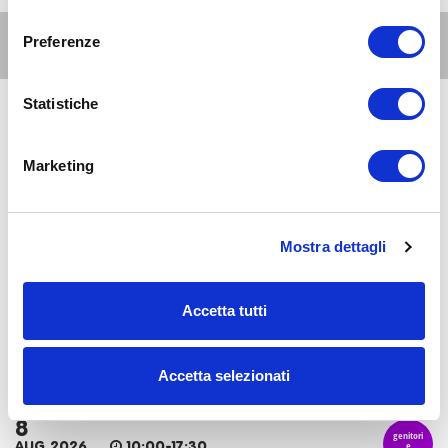
consenso
Altri eventi per questa età
Preferenze
Statistiche
6
genitori
e
AUG 2026
18:00-23:45
famiglie
Marketing
Zona 8 - Porta Volta, Fiera, Gallaratese, Quarto Oggiaro
La proiezione di 8 mile in Villa Scheibler: Street
Culture il Festival
Mostra dettagli
8
genitori
e
AUG 2026
07:30-23:30
famiglie
Accetta tutti
Zona 1 - Centro storico
La Conca social bar: aperitivi e cene a misura di
famiglia
Accetta selezionati
8
genitori
e
AUG 2026
10:00-17:30