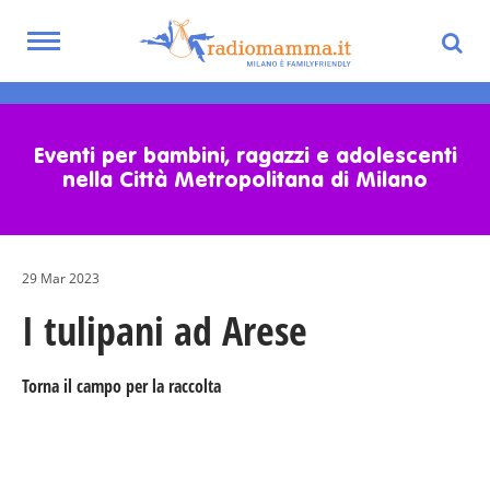
Toggle
navigation
Skip
to
main
Eventi per bambini, ragazzi e adolescenti
content
nella Città Metropolitana di Milano
29 Mar 2023
I tulipani ad Arese
Torna il campo per la raccolta