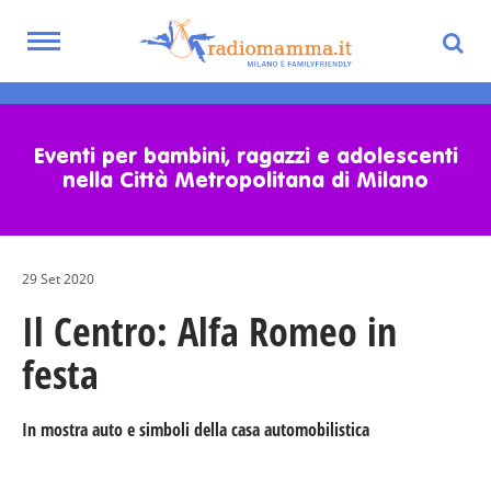
Toggle
navigation
Skip
to
main
Eventi per bambini, ragazzi e adolescenti
content
nella Città Metropolitana di Milano
29 Set 2020
Il Centro: Alfa Romeo in
festa
In mostra auto e simboli della casa automobilistica