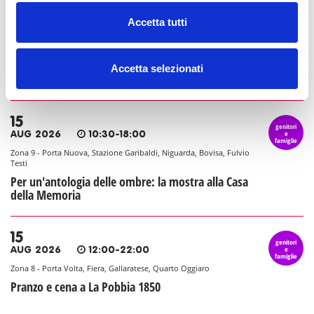
15
Accetta tutti
genitori
e
AUG 2026
07:30-23:30
famiglie
Zona 1 - Centro storico
La Conca social bar: colazioni, pranzi, aperitivi e
Accetta selezionati
cene
15
genitori
e
AUG 2026
10:30-18:00
famiglie
Zona 9 - Porta Nuova, Stazione Garibaldi, Niguarda, Bovisa, Fulvio
Testi
Per un'antologia delle ombre: la mostra alla Casa
della Memoria
15
genitori
e
AUG 2026
12:00-22:00
famiglie
Zona 8 - Porta Volta, Fiera, Gallaratese, Quarto Oggiaro
Pranzo e cena a La Pobbia 1850