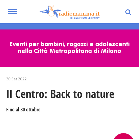
Toggle
navigation
Skip
to
main
Eventi per bambini, ragazzi e adolescenti
content
nella Città Metropolitana di Milano
30 Set 2022
Il Centro: Back to nature
Fino al 30 ottobre