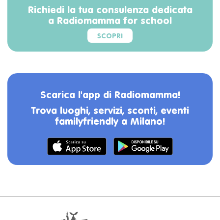
Richiedi la tua consulenza dedicata
a Radiomamma for school
SCOPRI
Scarica l'app di Radiomamma!
Trova luoghi, servizi, sconti, eventi
familyfriendly a Milano!