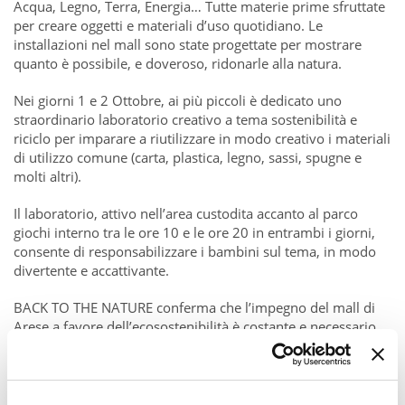
Acqua, Legno, Terra, Energia… Tutte materie prime sfruttate
per creare oggetti e materiali d’uso quotidiano. Le
installazioni nel mall sono state progettate per mostrare
quanto è possibile, e doveroso, ridonarle alla natura.
Nei giorni 1 e 2 Ottobre, ai più piccoli è dedicato uno
straordinario laboratorio creativo a tema sostenibilità e
riciclo per imparare a riutilizzare in modo creativo i materiali
di utilizzo comune (carta, plastica, legno, sassi, spugne e
molti altri).
Il laboratorio, attivo nell’area custodita accanto al parco
giochi interno tra le ore 10 e le ore 20 in entrambi i giorni,
consente di responsabilizzare i bambini sul tema, in modo
divertente e accattivante.
BACK TO THE NATURE conferma che l’impegno del mall di
Arese a favore dell’ecosostenibilità è costante e necessario
non solo per la struttura stessa del centro commerciale, ma
anche per favorire processi green virtuosi degli utenti e nella
gestione dei negozi.