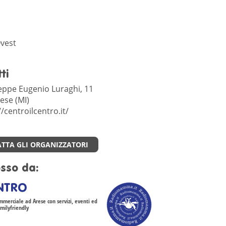
vest
ti
eppe Eugenio Luraghi, 11
ese (MI)
//centroilcentro.it/
TTA GLI ORGANIZZATORI
sso da:
ENTRO
mmerciale ad Arese con servizi, eventi ed
milyfriendly