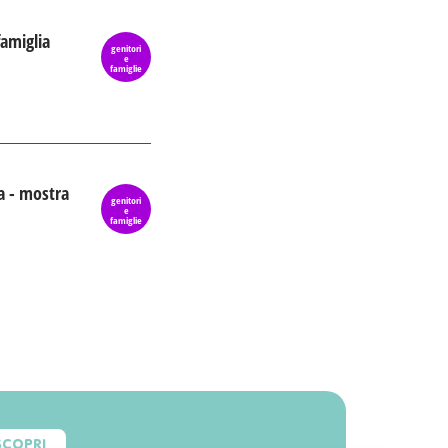
famiglia
genitori
e
famiglie
a - mostra
genitori
e
famiglie
SCOPRI