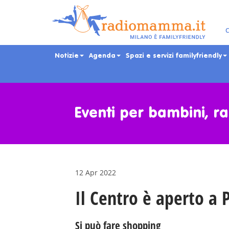
C
Notizie
Agenda
Spazi e servizi familyfriendly
Skip
to
main
Eventi per bambini, ra
content
12 Apr 2022
Il Centro è aperto a 
Si può fare shopping