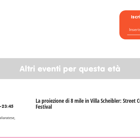
Isc
Altri eventi per questa età
La proiezione di 8 mile in Villa Scheibler: Street C
Festival
-23:45
allaratese,