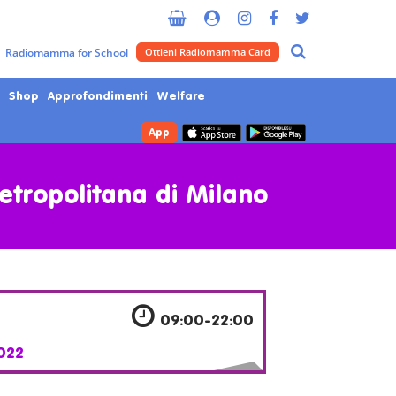
Radiomamma for School
Ottieni Radiomamma Card
Shop
Approfondimenti
Welfare
App
Metropolitana di Milano
8
09:00-22:00
022