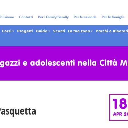
hi siamo
Contatti
Per i Familyfriendly
Per le aziende
Per le famiglie
Corsi
Progetti
Guide
Sconti
La tua zona
Parchi e Itinerari
gazzi e adolescenti nella Città 
1
Pasquetta
APR 2