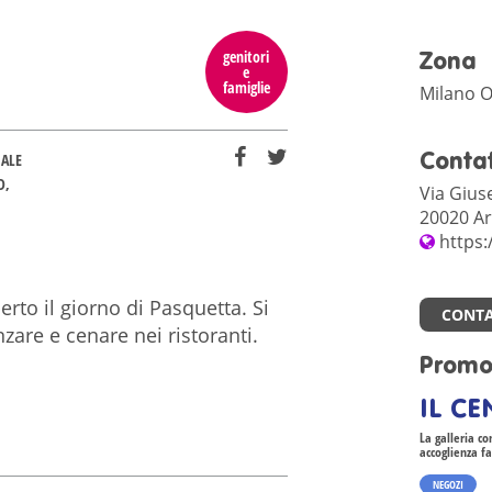
genitori
Zona
e
famiglie
Milano O
Contat
ALE
D
Via Gius
20020 Ar
https:
rto il giorno di Pasquetta. Si
CONTA
are e cenare nei ristoranti.
Promo
IL C
La galleria co
accoglienza fa
NEGOZI