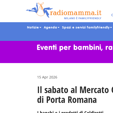
C
Notizie
Agenda
Spazi e servizi familyfriendly
Skip
to
main
Eventi per bambini, ra
content
15 Apr 2026
Il sabato al Mercat
di Porta Romana