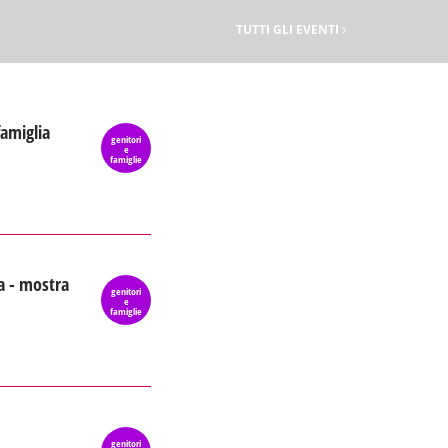
TUTTI GLI EVENTI
famiglia
genitori
e
famiglie
a - mostra
genitori
e
famiglie
genitori