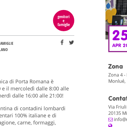
genitori
e
famiglie
2
FAMIGLIE
APR 2
LANO
Zona
Zona 4 - 
Monlué, 
ica di Porta Romana è
 e il mercoledì dalle 8:00 alle
nerdì dalle 16:00 alle 21:00!
Contat
Via Friul
ntina di contadini lombardi
20135 Mi
ntari 100% italiane e di
info@
tagione, carne, formaggi,