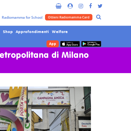
Radiomamma for School
Ottieni Radiomamma Card
Shop
Approfondimenti
Welfare
App
Metropolitana di Milano