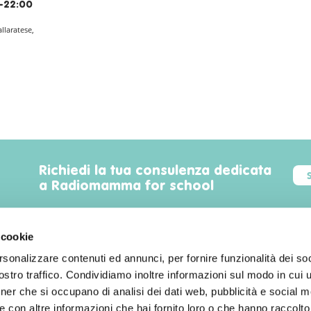
-22:00
allaratese,
Richiedi la tua consulenza dedicata
a Radiomamma for school
 cookie
rsonalizzare contenuti ed annunci, per fornire funzionalità dei soc
Trova luoghi, servizi, sconti, eventi
stro traffico. Condividiamo inoltre informazioni sul modo in cui uti
familyfriendly a Milano!
tner che si occupano di analisi dei dati web, pubblicità e social m
 con altre informazioni che hai fornito loro o che hanno raccolto