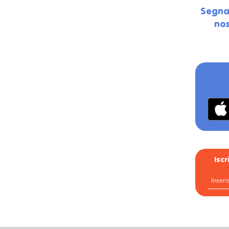
Segna
nos
Isc