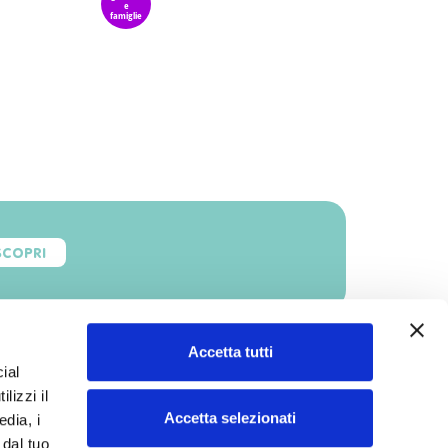
e
famiglie
SCOPRI
Accetta tutti
ial
lizzi il
Accetta selezionati
edia, i
 dal tuo