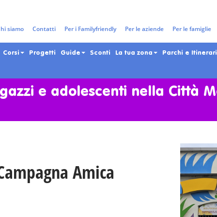
hi siamo
Contatti
Per i Familyfriendly
Per le aziende
Per le famiglie
Corsi
Progetti
Guide
Sconti
La tua zona
Parchi e Itinerari
gazzi e adolescenti nella Città 
o Campagna Amica