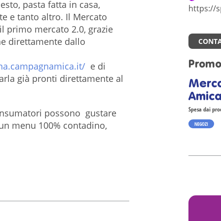
sto, pasta fatta in casa,
https:/
e e tanto altro. Il Mercato
l primo mercato 2.0, grazie
ine direttamente dallo
CONTA
Promo
na.campagnamica.it/
e di
rarla già pronti direttamente al
Merc
Amica
Spesa dai prod
 consumatori possono gustare
on un menu 100% contadino,
NEGOZI