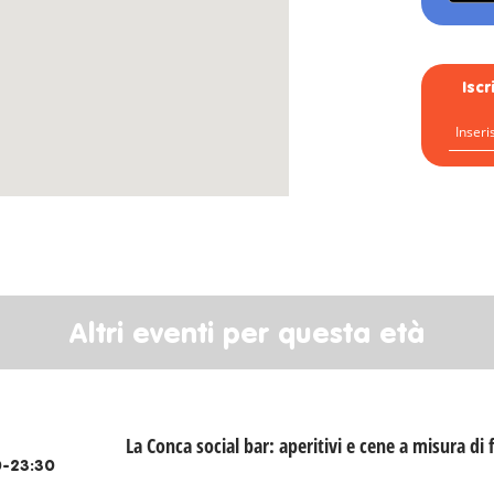
Isc
Altri eventi per questa età
La Conca social bar: aperitivi e cene a misura di 
-23:30