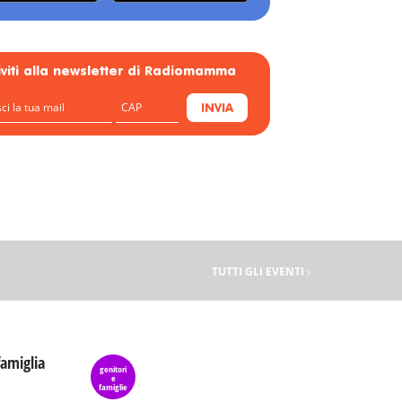
riviti alla newsletter di Radiomamma
INVIA
TUTTI GLI EVENTI
famiglia
genitori
e
famiglie