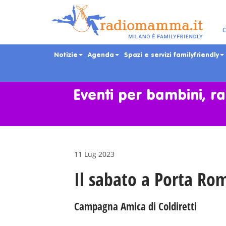
C
Notizie
Agenda
Spazi e servizi familyfriendly
Skip
to
main
Eventi per bambini, ra
content
11 Lug 2023
Il sabato a Porta Ro
Campagna Amica di Coldiretti