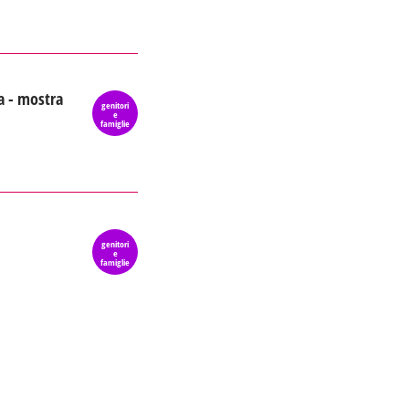
a - mostra
genitori
e
famiglie
genitori
e
famiglie