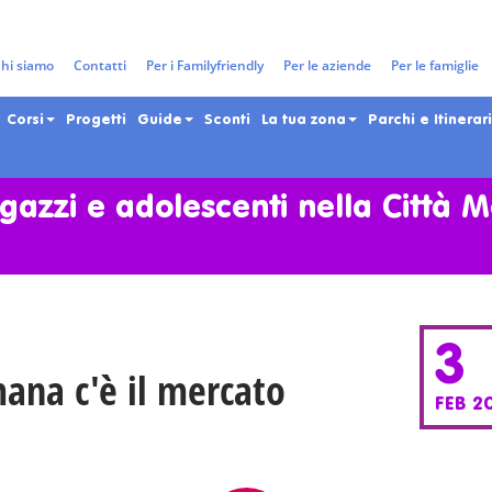
hi siamo
Contatti
Per i Familyfriendly
Per le aziende
Per le famiglie
Corsi
Progetti
Guide
Sconti
La tua zona
Parchi e Itinerari
gazzi e adolescenti nella Città 
3
mana c'è il mercato
FEB 2