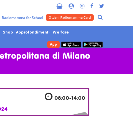
Radiomamma for School
Ottieni Radiomamma Card
Shop
Approfondimenti
Welfare
App
Metropolitana di Milano
08:00-14:00
024