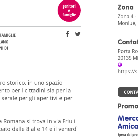
genitori
Zona
e
famiglie
Zona 4 - 
Monlué, 
FAMIGLIE
Contat
LANO
NI DI
Porta R
20135 Mi
https:/
ro storico, in uno spazio
nto per i cittadini sia per la
CONTA
erale per gli aperitivi e per
Promo
Merc
Romana si trova in via Friuli
Amica
ato dalle 8 alle 14 e il venerdì
Spesa dai prod