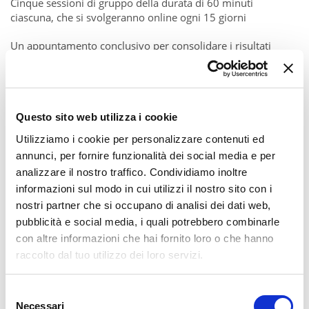
Cinque sessioni di gruppo della durata di 60 minuti
ciascuna, che si svolgeranno online ogni 15 giorni
Un appuntamento conclusivo per consolidare i risultati
conseguiti e definire le sfide future
Il mio ruolo sarà di conduttore del gruppo, aiutandoti ad
analizzare le potenzialità e gli ostacoli, ottenendo la
massima resa dei tuoi risultati
Questo sito web utilizza i cookie
Utilizziamo i cookie per personalizzare contenuti ed
Il percorso parte sabato 26 novembre alle 10:30 e avrà una
annunci, per fornire funzionalità dei social media e per
cadenza bimestrale (ogni 15 giorni, escluso il periodo delle
analizzare il nostro traffico. Condividiamo inoltre
feste natalizie).
informazioni sul modo in cui utilizzi il nostro sito con i
nostri partner che si occupano di analisi dei dati web,
pubblicità e social media, i quali potrebbero combinarle
con altre informazioni che hai fornito loro o che hanno
raccolto dal tuo utilizzo dei loro servizi.
Selezione
Necessari
del