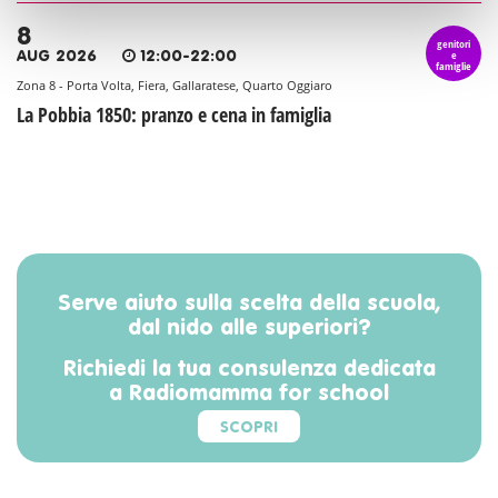
8
genitori
e
AUG 2026
12:00-22:00
famiglie
Zona 8 - Porta Volta, Fiera, Gallaratese, Quarto Oggiaro
La Pobbia 1850: pranzo e cena in famiglia
Serve aiuto sulla scelta della scuola,
dal nido alle superiori?
Richiedi la tua consulenza dedicata
a Radiomamma for school
SCOPRI