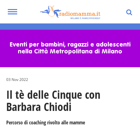
Toggle
navigation
Skip
to
main
Eventi per bambini, ragazzi e adolescenti
content
nella Città Metropolitana di Milano
03 Nov 2022
Il tè delle Cinque con
Barbara Chiodi
Percorso di coaching rivolto alle mamme