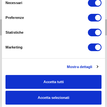
Necessari
del
consenso
Preferenze
Altri eventi per questa età
Statistiche
15
Marketing
genitori
e
AUG 2026
07:30-23:30
famiglie
Zona 1 - Centro storico
La Conca social bar: colazioni, pranzi, aperitivi e
Mostra dettagli
cene
Accetta tutti
15
genitori
e
AUG 2026
10:30-18:00
famiglie
Zona 9 - Porta Nuova, Stazione Garibaldi, Niguarda, Bovisa, Fulvio
Testi
Accetta selezionati
Per un'antologia delle ombre: la mostra alla Casa