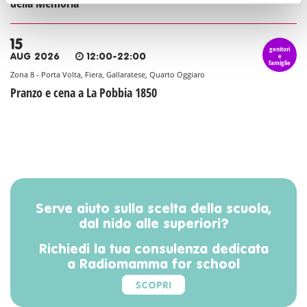
della Memoria
15
genitori
e
AUG 2026
12:00-22:00
famiglie
Zona 8 - Porta Volta, Fiera, Gallaratese, Quarto Oggiaro
Pranzo e cena a La Pobbia 1850
Serve aiuto sulla scelta della scuola,
dal nido alle superiori?
Richiedi la tua consulenza dedicata
a Radiomamma for school
SCOPRI