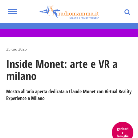
Skip
to
Toggle
main
Eventi per bambini, ragazzi e adolescenti
navigation
content
nella Città Metropolitana di Milano
25 Giu 2025
Inside Monet: arte e VR a
milano
Mostra all'aria aperta dedicata a Claude Monet con Virtual Reality
Experience a Milano
genitori
e
famiglie