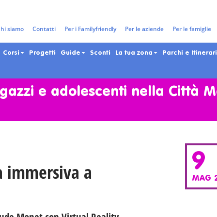
hi siamo
Contatti
Per i Familyfriendly
Per le aziende
Per le famiglie
Corsi
Progetti
Guide
Sconti
La tua zona
Parchi e Itinerari
gazzi e adolescenti nella Città 
9
a immersiva a
MAG 