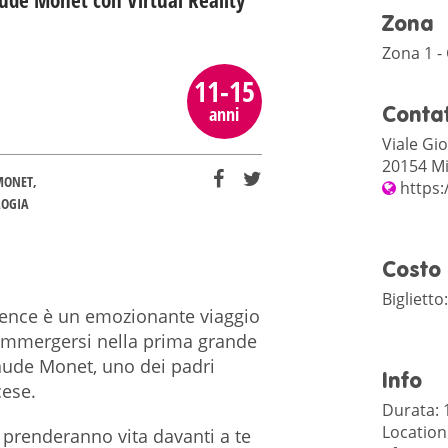
aude Monet con Virtual Reality
Zona
Zona 1 -
11-15
anni
Contat
Viale Gio
20154 Mi
MONET
https
LOGIA
Costo
Biglietto
rience è un emozionante viaggio
i immergersi nella prima grande
laude Monet, uno dei padri
Info
cese.
Durata: 1
Location:
a prenderanno vita davanti a te