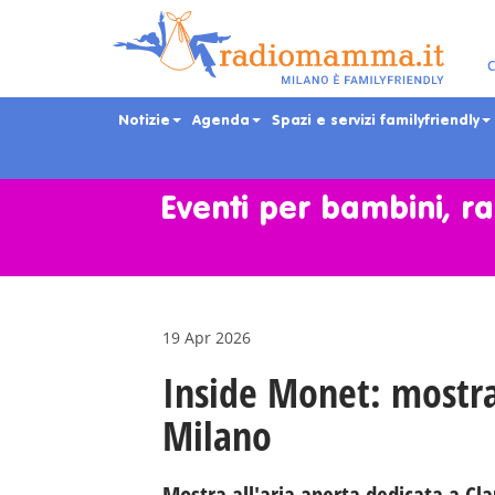
C
Notizie
Agenda
Spazi e servizi familyfriendly
Skip
to
main
Eventi per bambini, ra
content
19 Apr 2026
Inside Monet: mostr
Milano