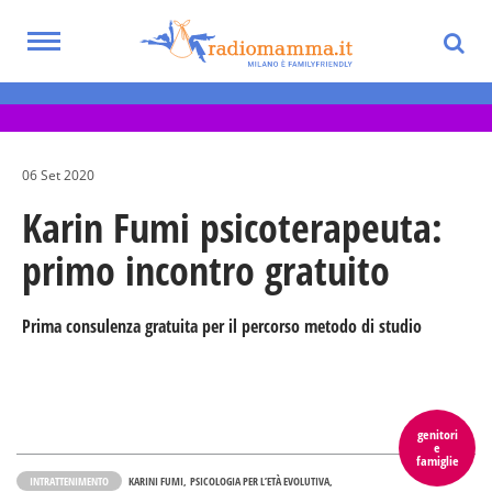
Skip
to
Toggle
main
Eventi per bambini, ragazzi e adolescenti
navigation
content
nella Città Metropolitana di Milano
06 Set 2020
Karin Fumi psicoterapeuta:
primo incontro gratuito
Prima consulenza gratuita per il percorso metodo di studio
genitori
e
famiglie
INTRATTENIMENTO
KARINI FUMI
PSICOLOGIA PER L’ETÀ EVOLUTIVA