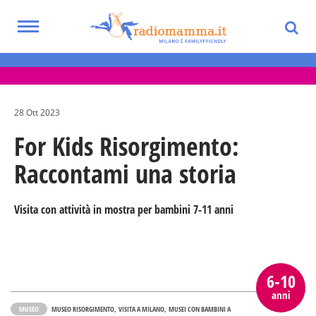
Skip
to
Toggle
main
Eventi per bambini, ragazzi e adolescenti
navigation
content
nella Città Metropolitana di Milano
28 Ott 2023
For Kids Risorgimento:
Raccontami una storia
Visita con attività in mostra per bambini 7-11 anni
6-10
anni
MUSEO
MUSEO RISORGIMENTO
VISITA A MILANO
MUSEI CON BAMBINI A