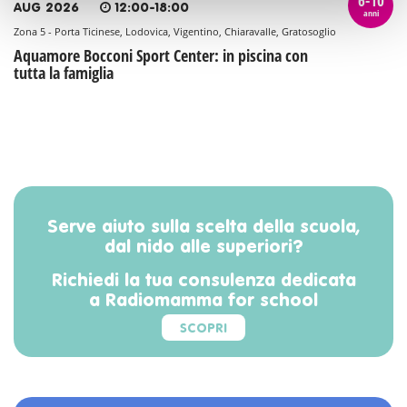
6-10
AUG 2026
12:00-18:00
anni
Zona 5 - Porta Ticinese, Lodovica, Vigentino, Chiaravalle, Gratosoglio
Aquamore Bocconi Sport Center: in piscina con
tutta la famiglia
Serve aiuto sulla scelta della scuola,
dal nido alle superiori?
Richiedi la tua consulenza dedicata
a Radiomamma for school
SCOPRI