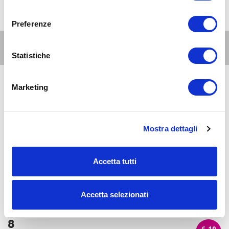
consenso
Preferenze
Altri eventi per questa età
Statistiche
Marketing
8
6-10
AUG 2026
08:00-20:00
anni
Milano Est
Al David Lloyd Malaspina: le piscine all'aperto
Mostra dettagli
8
6-10
Accetta tutti
AUG 2026
09:00-20:00
anni
Milano Est
Estate 2026 al lido di Segrate
Accetta selezionati
8