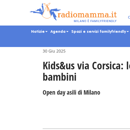
Skip
to
main
Eventi per bambini, ra
C
content
Notizie
Agenda
Spazi e servizi familyfriendly
30 Giu 2025
Kids&us via Corsica: l
bambini
Open day asili di Milano