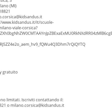
sica, 3
lano (MI)
18821
o.corsica@kidsandus.it
//www.kidsandus.it/it/scuole-
milano-viale-corsica?
IwZXh0bgNhZW0CMTAAYnJpZBExaExMU0RkNXdRR04zMlB6cg
RJ5ZZ4e2o_aem_hv9_fQWu4Q3Dhm7rQiQYTQ
 gratuito
no limitati. Iscriviti contattando il:
21 o milano.corsica@kidsandus.it