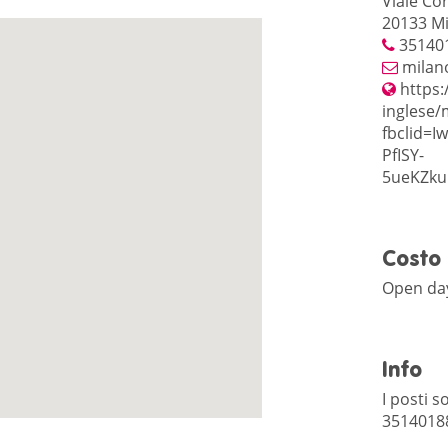
Viale Cor
20133 Mi
35140
milan
https:
inglese/
fbclid=
PfISY-
5ueKZku
Costo
Open day
Info
I posti so
35140188