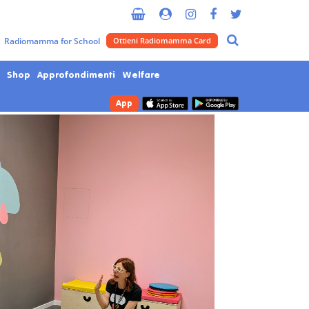
Metropolitana di Milano
Radiomamma for School
Ottieni Radiomamma Card
Shop
Approfondimenti
Welfare
App