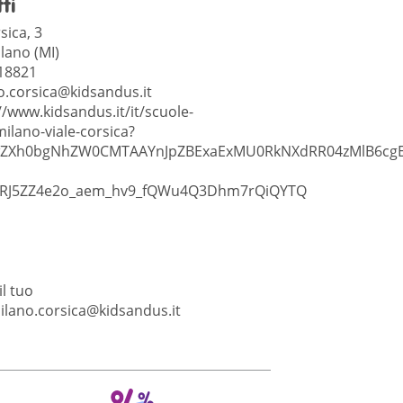
ti
sica, 3
lano (MI)
18821
o.corsica@kidsandus.it
//www.kidsandus.it/it/scuole-
milano-viale-corsica?
IwZXh0bgNhZW0CMTAAYnJpZBExaExMU0RkNXdRR04zMlB6cg
RJ5ZZ4e2o_aem_hv9_fQWu4Q3Dhm7rQiQYTQ
l tuo
ilano.corsica@kidsandus.it