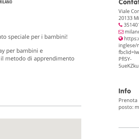
Contat
 MILANO
Viale Cor
20133 Mi
35140
milan
to speciale per i bambini!
https:
inglese/
ay per bambini e
fbclid=
e il metodo di apprendimento
PfISY-
5ueKZku
Info
Prenota i
posto: m