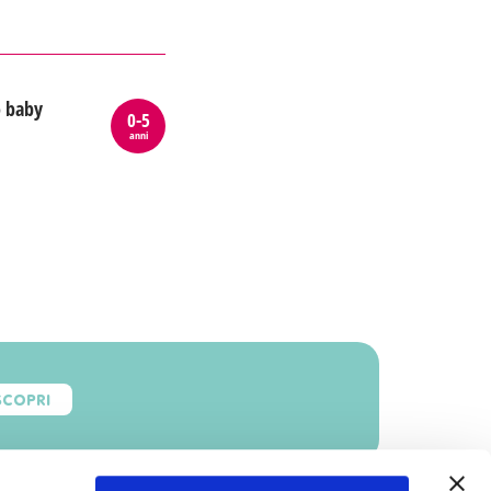
o baby
0-5
anni
SCOPRI