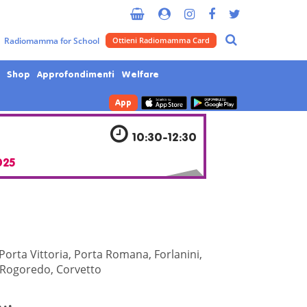
Metropolitana di Milano
Radiomamma for School
Ottieni Radiomamma Card
Shop
Approfondimenti
Welfare
App
10:30-12:30
025
Porta Vittoria, Porta Romana, Forlanini,
Rogoredo, Corvetto