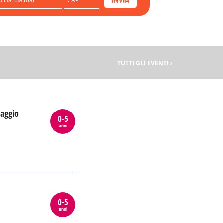
INVIA
TUTTI GLI EVENTI
Baggio
0-5
anni
0-5
anni