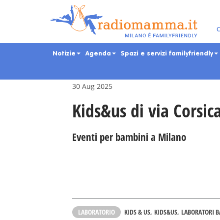
Skip
to
main
Eventi per bambini, ra
C
content
Notizie
Agenda
Spazi e servizi familyfriendly
30 Aug 2025
Kids&us di via Corsic
Eventi per bambini a Milano
LABORATORIO
KIDS & US
KIDS&US
LABORATORI 