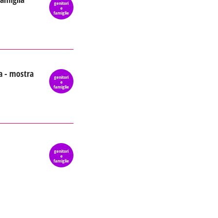
genitori
e
famiglie
a - mostra
genitori
e
famiglie
genitori
e
famiglie