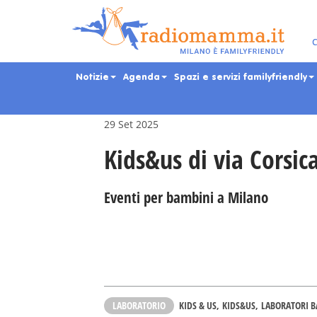
Skip
to
main
Eventi per bambini, ra
C
content
Notizie
Agenda
Spazi e servizi familyfriendly
29 Set 2025
Kids&us di via Corsic
Eventi per bambini a Milano
LABORATORIO
KIDS & US
KIDS&US
LABORATORI 