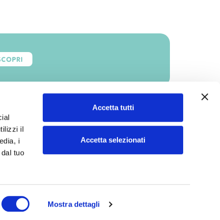
SCOPRI
Accetta tutti
ial
lizzi il
Accetta selezionati
edia, i
 dal tuo
Mostra dettagli
Privacy e Cookie
Site Map