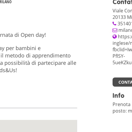
Contat
 MILANO
Viale Cor
20133 Mi
35140
milan
ornata di Open day!
https:
inglese/
ay per bambini e
fbclid=
e il metodo di apprendimento
PfISY-
a possibilità di partecipare alle
5ueKZku
ids&Us!
CONTA
Info
Prenota i
posto: m