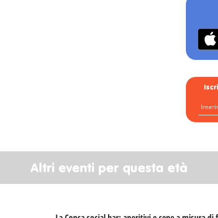
Isc
Altri eventi per questa età
La Conca social bar: aperitivi e cene a misura di 