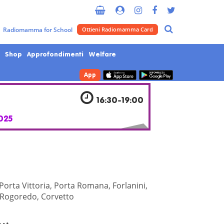
Metropolitana di Milano
Radiomamma for School
Ottieni Radiomamma Card
Shop
Approfondimenti
Welfare
App
16:30-19:00
025
Porta Vittoria, Porta Romana, Forlanini,
Rogoredo, Corvetto