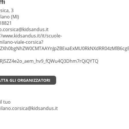
ti
sica, 3
lano (MI)
18821
o.corsica@kidsandus.it
//www.kidsandus.it/it/scuole-
milano-viale-corsica?
IwZXh0bgNhZW0CMTAAYnJpZBExaExMU0RkNXdRR04zMlB6cg
RJ5ZZ4e2o_aem_hv9_fQWu4Q3Dhm7rQiQYTQ
TTA GLI ORGANIZZATORI
l tuo
ilano.corsica@kidsandus.it