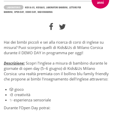
anni
LABORATORIO
KIDS & US
KIDS&US
LABORATORI BAMBINI
LETTURE PER
BAMBINI
OPEN DAY
DEMO DAY
RADIOMAMMA
Hai dei bimbi piccoli e sei alla ricerca di corsi di inglese su
misura? Puoi scorpire quelli di Kids&Us di Milano Corsica
durante il DEMO DAY in programma per oggi!
Descrizione:
Scopri l’inglese a misura di bambino durante le
giornate di open day (
5–6 giugno) di Kids&Us Milano
Corsica: una realtà premiata con il bollino blu family friendly
che propone ai bimbi l'insegnamento dell'inglese attraverso:
🎲
gioco
🎨
creatività
✨
esperienza sensoriale
Durante l’Open Day potrai: