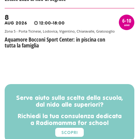
8
6-10
AUG 2026
12:00-18:00
anni
Zona 5 - Porta Ticinese, Lodovica, Vigentino, Chiaravalle, Gratosoglio
Aquamore Bocconi Sport Center: in piscina con
tutta la famiglia
Serve aiuto sulla scelta della scuola,
dal nido alle superiori?
Richiedi la tua consulenza dedicata
a Radiomamma for school
SCOPRI