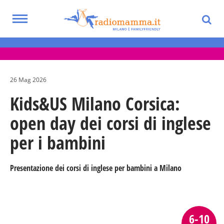
Skip
to
Toggle
main
Eventi per bambini, ragazzi e adolescenti
navigation
content
nella Città Metropolitana di Milano
26 Mag 2026
Kids&US Milano Corsica:
open day dei corsi di inglese
per i bambini
Presentazione dei corsi di inglese per bambini a Milano
6-10