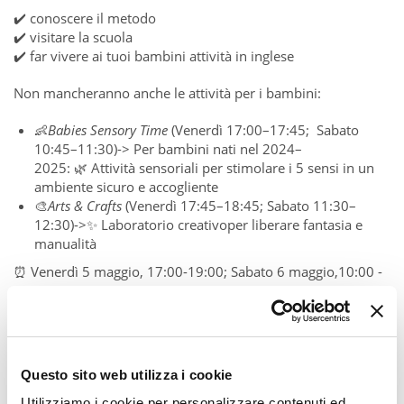
✔️
conoscere il metodo
✔️
visitare la scuola
✔️
far vivere ai tuoi bambini attività in inglese
Non mancheranno anche le attività per i bambini:
👶
Babies Sensory Time
(
Venerdì 17:00–17:45
;
Sabato
10:45–11:30
)->
Per bambini nati nel 2024–
2025
:
🌿
Attività sensoriali per stimolare i 5 sensi
in un
ambiente sicuro e accogliente
🎨
Arts & Crafts
(
Venerdì 17:45–18:45
;
Sabato 11:30–
12:30
)->
✨
Laboratorio creativo
per liberare fantasia e
manualità
⏰
Venerdì 5 maggio, 17:00-19:00; Sabato 6 maggio,
10:00 -
13:00
📍
Viale Corsica, 3 (MI)
📷
Pic by
Tom Brashear
on Pexels
Questo sito web utilizza i cookie
Utilizziamo i cookie per personalizzare contenuti ed