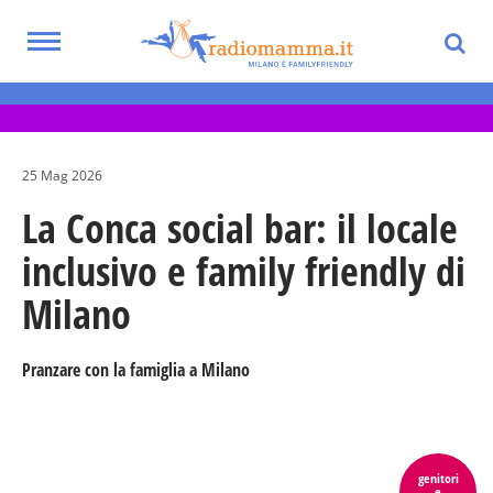
Skip
to
Toggle
main
Eventi per bambini, ragazzi e adolescenti
navigation
content
nella Città Metropolitana di Milano
25 Mag 2026
La Conca social bar: il locale
inclusivo e family friendly di
Milano
Pranzare con la famiglia a Milano
genitori
e