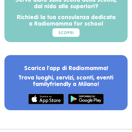
Serve aiuto sulla scelta della scuola,
dal nido alle superiori?
Richiedi la tua consulenza dedicata
a Radiomamma for school
SCOPRI
Scarica l'app di Radiomamma!
Trova luoghi, servizi, sconti, eventi
familyfriendly a Milano!