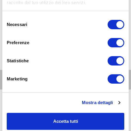
raccolto dal tuo utilizzo dei loro servizi.
Selezione
Necessari
del
consenso
Preferenze
Statistiche
Altri eventi per questa età
Marketing
Mostra dettagli
9
genitori
e
AUG 2026
10:00-23:45
famiglie
Zona 6 - Barona, Lorenteggio, Giambellino, Porta Genova
Accetta tutti
Agosto in città da Base Milano