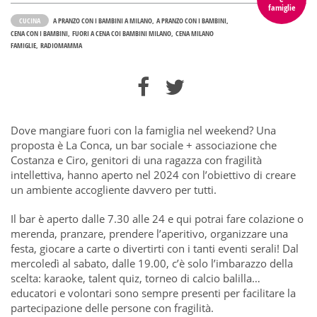
famiglie
CUCINA
A PRANZO CON I BAMBINI A MILANO
A PRANZO CON I BAMBINI
CENA CON I BAMBINI
FUORI A CENA COI BAMBINI MILANO
CENA MILANO
FAMIGLIE
RADIOMAMMA
Dove mangiare fuori con la famiglia nel weekend? Una
proposta è La Conca, un bar sociale + associazione che
Costanza e Ciro, genitori di una ragazza con fragilità
intellettiva, hanno aperto nel 2024 con l’obiettivo di creare
un ambiente accogliente davvero per tutti.
Il bar è aperto dalle 7.30 alle 24 e qui potrai fare colazione o
merenda, pranzare, prendere l’aperitivo, organizzare una
festa, giocare a carte o divertirti con i tanti eventi serali! Dal
mercoledì al sabato, dalle 19.00, c’è solo l’imbarazzo della
scelta: karaoke, talent quiz, torneo di calcio balilla…
educatori e volontari sono sempre presenti per facilitare la
partecipazione delle persone con fragilità.