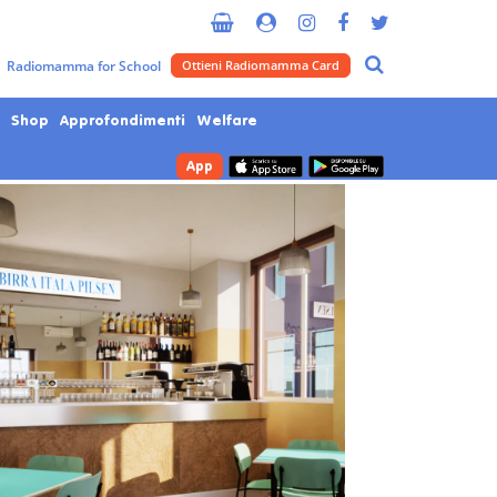
Metropolitana di Milano
Radiomamma for School
Ottieni Radiomamma Card
Shop
Approfondimenti
Welfare
App