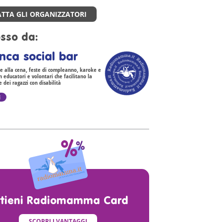
TTA GLI ORGANIZZATORI
sso da:
nca social bar
ne alla cena, feste di compleanno, karoke e
n educatori e volontari che facilitano la
 dei ragazzi con disabilità
E
ttieni Radiomamma Card
SCOPRI I VANTAGGI