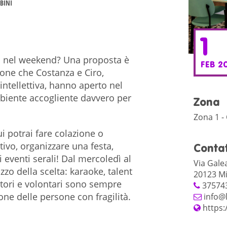
BINI
1
a nel weekend? Una proposta è
FEB 2
ione che Costanza e Ciro,
 intellettiva, hanno aperto nel
mbiente accogliente davvero per
Zona
Zona 1 -
ui potrai fare colazione o
ivo, organizzare una festa,
Contat
ti eventi serali! Dal mercoledì al
Via Galea
zzo della scelta: karaoke, talent
20123 Mi
atori e volontari sono sempre
37574
ione delle persone con fragilità.
info@
https: