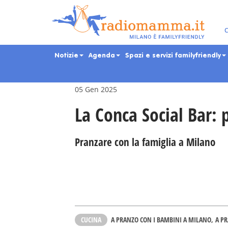
Skip
to
main
Eventi per bambini, ra
C
content
Notizie
Agenda
Spazi e servizi familyfriendly
05 Gen 2025
La Conca Social Bar: 
Pranzare con la famiglia a Milano
CUCINA
A PRANZO CON I BAMBINI A MILANO
A PR