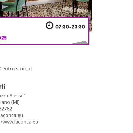
07:30-23:30
025
 Centro storico
ti
zzo Alessi 1
lano (MI)
32762
laconca.eu
//www.laconca.eu