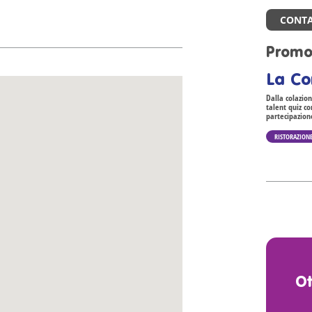
CONTA
Promo
La Co
Dalla colazio
talent quiz co
partecipazione
RISTORAZION
O