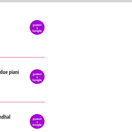
genitori
e
famiglie
 due piani
genitori
e
famiglie
endhal
genitori
e
famiglie