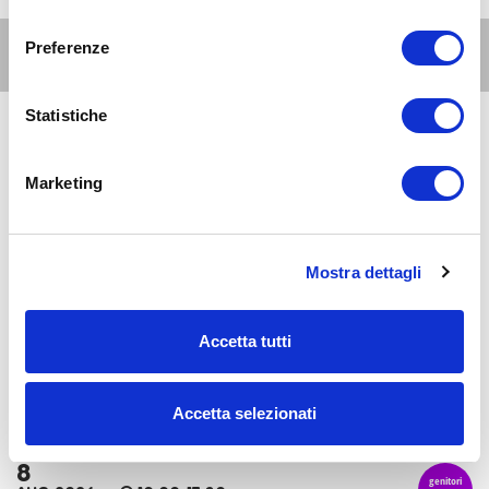
consenso
Preferenze
Altri eventi per questa età
Statistiche
6
genitori
e
AUG 2026
18:00-23:45
famiglie
Marketing
Zona 8 - Porta Volta, Fiera, Gallaratese, Quarto Oggiaro
La proiezione di 8 mile in Villa Scheibler: Street
Culture il Festival
Mostra dettagli
8
genitori
e
AUG 2026
07:30-23:30
famiglie
Accetta tutti
Zona 1 - Centro storico
La Conca social bar: aperitivi e cene a misura di
famiglia
Accetta selezionati
8
genitori