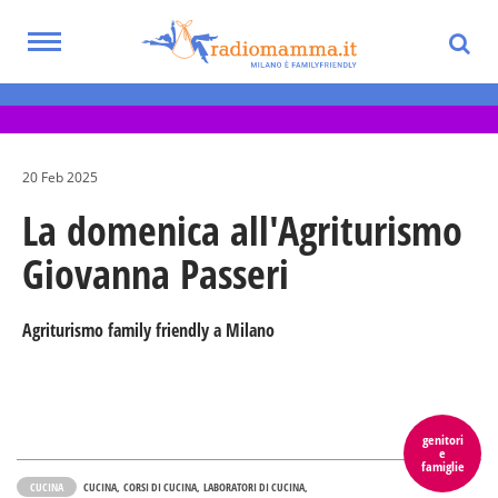
Skip
to
Toggle
main
Eventi per bambini, ragazzi e adolescenti
navigation
content
nella Città Metropolitana di Milano
20 Feb 2025
La domenica all'Agriturismo
Giovanna Passeri
Agriturismo family friendly a Milano
genitori
e
famiglie
CUCINA
CUCINA
CORSI DI CUCINA
LABORATORI DI CUCINA