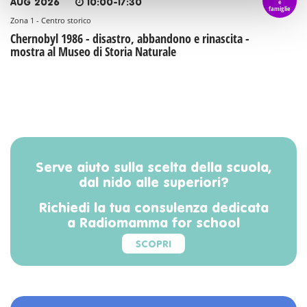
e
AUG 2026
10:00-17:30
famiglie
Zona 1 - Centro storico
Chernobyl 1986 - disastro, abbandono e rinascita -
mostra al Museo di Storia Naturale
Serve aiuto sulla scelta della scuola,
dal nido alle superiori?
Richiedi la tua consulenza dedicata
a Radiomamma for school
SCOPRI