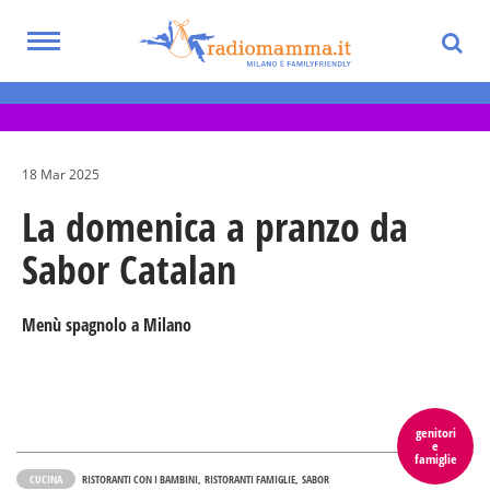
Skip
to
Toggle
main
Eventi per bambini, ragazzi e adolescenti
navigation
content
nella Città Metropolitana di Milano
18 Mar 2025
La domenica a pranzo da
Sabor Catalan
Menù spagnolo a Milano
genitori
e
famiglie
CUCINA
RISTORANTI CON I BAMBINI
RISTORANTI FAMIGLIE
SABOR