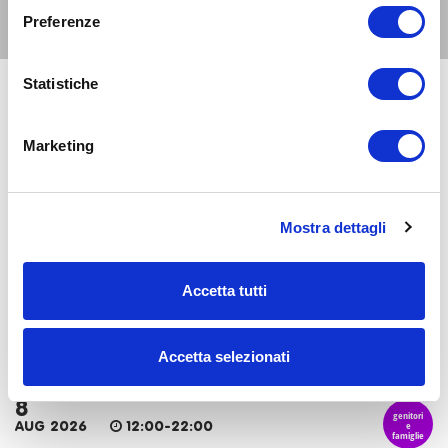
Altri eventi per questa età
Preferenze
Statistiche
8
genitori
e
AUG 2026
07:30-23:30
famiglie
Marketing
Zona 1 - Centro storico
La Conca social bar: aperitivi e cene a misura di
famiglia
Mostra dettagli
8
genitori
e
AUG 2026
10:00-17:30
famiglie
Accetta tutti
Zona 1 - Centro storico
Chernobyl 1986 - disastro, abbandono e rinascita -
mostra al Museo di Storia Naturale
Accetta selezionati
8
genitori
e
AUG 2026
12:00-22:00
famiglie