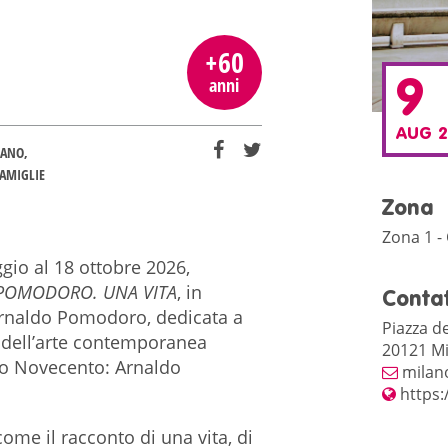
+60
9
anni
AUG 2
LANO
AMIGLIE
Zona
Zona 1 -
gio al 18 ottobre 2026,
POMODORO. UNA VITA
, in
Contat
Arnaldo Pomodoro, dedicata a
Piazza de
i dell’arte contemporanea
20121 Mi
ndo Novecento: Arnaldo
milan
https:
come il racconto di una vita, di