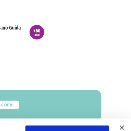
lano Guida
+60
anni
SCOPRI