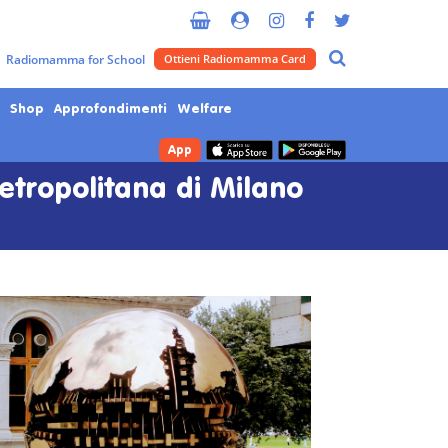
Radiomamma for School
Ottieni Radiomamma Card
Shop
Approfondimenti
Welfare
App
Metropolitana di Milano