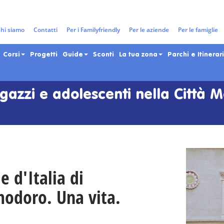
hi siamo
Contatti
Per i Familyfriendly
Per le aziende
Per le famiglie
Corsi
Progetti
Guide
Sconti
La tua zona
Parchi e Itinerari
gazzi e adolescenti nella Città 
e d'Italia di
modoro. Una vita.