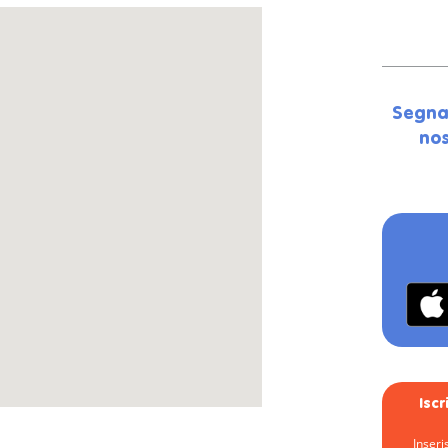
Segna
nos
Isc