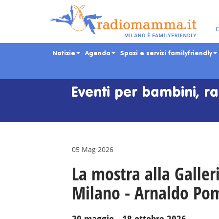
C
Notizie
Agenda
Spazi e servizi familyfriendly
Skip
to
main
Eventi per bambini, ra
content
05 Mag 2026
La mostra alla Galleri
Milano - Arnaldo Po