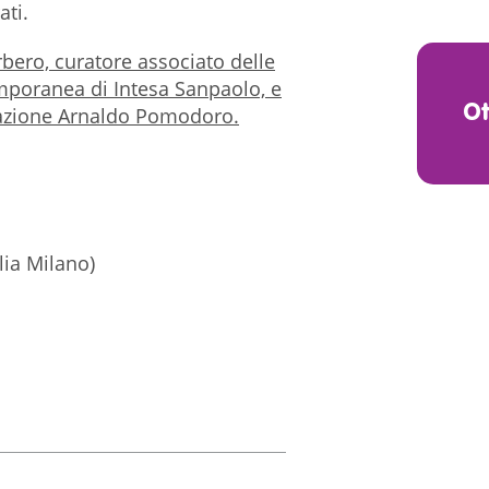
ati.
ero, curatore associato delle
mporanea di Intesa Sanpaolo, e
O
dazione Arnaldo Pomodoro.
alia Milano)
s