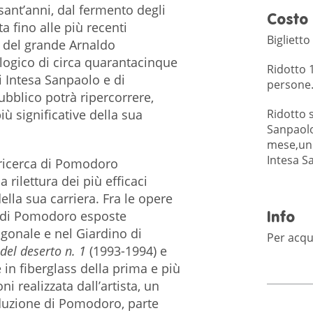
ssant’anni, dal fermento degli
Costo
a fino alle più recenti
Biglietto
 del grande Arnaldo
ogico di circa quarantacinque
Ridotto 1
i Intesa Sanpaolo e di
persone
bblico potrà ripercorrere,
Ridotto s
ù significative della sua
Sanpaolo
mese,und
Intesa S
a ricerca di Pomodoro
a rilettura dei più efficaci
della sua carriera. Fra le opere
 di Pomodoro esposte
Info
onale e nel Giardino di
Per acqui
 del deserto n. 1
(1993-1994) e
 in fiberglass della prima e più
i realizzata dall’artista, un
duzione di Pomodoro, parte