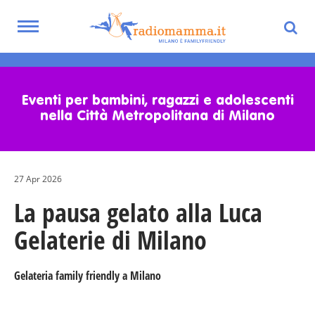
Toggle
navigation
Skip
to
main
Eventi per bambini, ragazzi e adolescenti
content
nella Città Metropolitana di Milano
27 Apr 2026
La pausa gelato alla Luca
Gelaterie di Milano
Gelateria family friendly a Milano