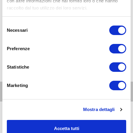
con altre informazioni che hai fornito loro o che hanno
raccolto dal tuo utilizzo dei loro servizi.
Selezione
Necessari
del
consenso
Preferenze
Statistiche
Marketing
Altri eventi per questa età
Mostra dettagli
8
genitori
e
AUG 2026
07:30-23:30
famiglie
Accetta tutti
Zona 1 - Centro storico