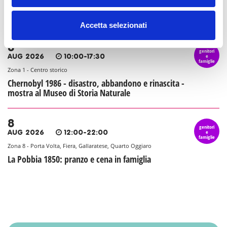
La Conca social bar: aperitivi e cene a misura di
famiglia
Accetta selezionati
8
genitori
e
AUG 2026
10:00-17:30
famiglie
Zona 1 - Centro storico
Chernobyl 1986 - disastro, abbandono e rinascita -
mostra al Museo di Storia Naturale
8
genitori
e
AUG 2026
12:00-22:00
famiglie
Zona 8 - Porta Volta, Fiera, Gallaratese, Quarto Oggiaro
La Pobbia 1850: pranzo e cena in famiglia