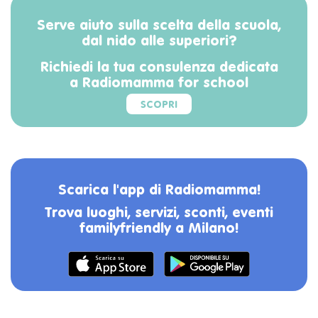
Serve aiuto sulla scelta della scuola,
dal nido alle superiori?
Richiedi la tua consulenza dedicata
a Radiomamma for school
SCOPRI
Scarica l'app di Radiomamma!
Trova luoghi, servizi, sconti, eventi
familyfriendly a Milano!