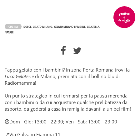
genitori
e
famiglie
CUCINA
DOLCI
GELATO MILANO
GELATO MILANO BAMBINI
GELATERIA
NATALE
Tappa gelato con i bambini? In zona Porta Romana trovi la
Luca Gelaterie
di Milano, premiata con il bollino blu di
Radiomamma!
Un punto strategico in cui fermarsi per la pausa merenda
con i bambini o da cui acquistare qualche prelibatezza da
asporto, da godersi a casa in famiglia davanti a un bel film!
🕗
Dom - Gio: 13:00 - 22:30; Ven - Sab: 13:00 - 23:00
📍Via Galvano Fiamma 11